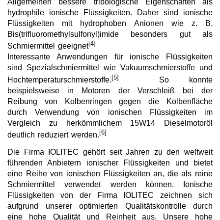
Allgemeinen bessere tribologische Eigenschaften als
hydrophile ionische Flüssigkeiten. Daher sind ionische
Team
Flüssigkeiten mit hydrophoben Anionen wie z. B.
Bis(trifluoromethylsulfonyl)imide besonders gut als
Investor Relations
[4]
Schmiermittel geeignet
Karriere
Interessante Anwendungen für ionische Flüssigkeiten
sind Spezialschmiermittel wie Vakuumschmierstoffe und
Kontakt
[5]
Hochtemperaturschmierstoffe.
So konnte
beispielsweise in Motoren der Verschleiß bei der
Reibung von Kolbenringen gegen die Kolbenfläche
durch Verwendung von ionischen Flüssigkeiten im
Vergleich zu herkömmlichem 15W14 Dieselmotoröl
[6]
deutlich reduziert werden.
Die Firma IOLITEC gehört seit Jahren zu den weltweit
führenden Anbietern ionischer Flüssigkeiten und bietet
eine Reihe von ionischen Flüssigkeiten an, die als reine
Schmiermittel verwendet werden können. Ionische
Flüssigkeiten von der Firma IOLITEC zeichnen sich
aufgrund unserer optimierten Qualitätskontrolle durch
eine hohe Qualität und Reinheit aus. Unsere hohe