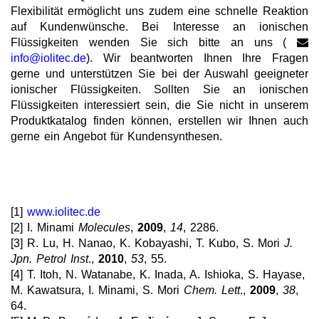
Flexibilität ermöglicht uns zudem eine schnelle Reaktion
auf Kundenwünsche. Bei Interesse an ionischen
Flüssigkeiten wenden Sie sich bitte an uns (
info@iolitec.de
). Wir beantworten Ihnen Ihre Fragen
gerne und unterstützen Sie bei der Auswahl geeigneter
ionischer Flüssigkeiten. Sollten Sie an ionischen
Flüssigkeiten interessiert sein, die Sie nicht in unserem
Produktkatalog finden können, erstellen wir Ihnen auch
gerne ein Angebot für Kundensynthesen.
[1]
www.iolitec.de
[2] I. Minami
Molecules
,
2009
,
14
, 2286.
[3] R. Lu, H. Nanao, K. Kobayashi, T. Kubo, S. Mori
J.
Jpn. Petrol Inst
.,
2010
,
53
, 55.
[4] T. Itoh, N. Watanabe, K. Inada, A. Ishioka, S. Hayase,
M. Kawatsura, I. Minami, S. Mori
Chem. Lett
.,
2009
,
38
,
64.