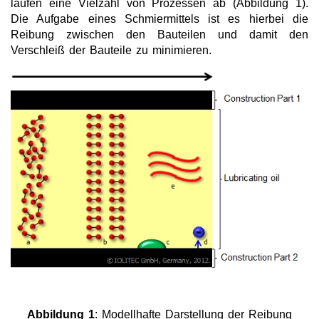
laufen eine Vielzahl von Prozessen ab (Abbildung 1).
Die Aufgabe eines Schmiermittels ist es hierbei die
Neue Produkte
Reibung zwischen den Bauteilen und damit den
Verschleiß der Bauteile zu minimieren.
Produkthighlights
Technologie
Ionische Flüssigkeiten
Funktionsfluide & Additive
Antistatik
Schmiermittel
Ionic Liquids for CO2 capture
ILs für Raumfahrt-Technologien
Extraktivdestillation
Gaswäsche
Abbildung 1
: Modellhafte Darstellung der Reibung