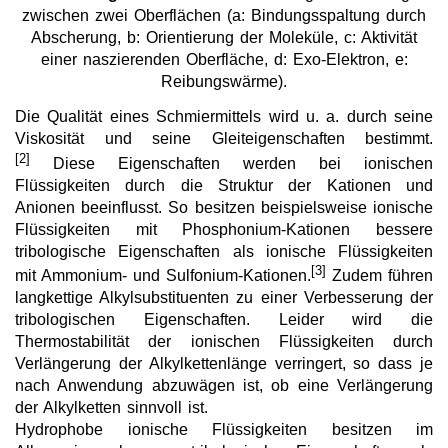
zwischen zwei Oberflächen (a: Bindungsspaltung durch
Photopolymerizable Ionic Liquids
Abscherung, b: Orientierung der Moleküle, c: Aktivität
Supported Ionic Liquids
einer naszierenden Oberfläche, d: Exo-Elektron, e:
Reibungswärme).
Recovery of metals with Ionic Liquids
Die Qualität eines Schmiermittels wird u. a. durch seine
Wärmeträgermedien / Thermofluide
Viskosität und seine Gleiteigenschaften bestimmt.
[2]
Diese Eigenschaften werden bei ionischen
Phasenwechselmedien
Flüssigkeiten durch die Struktur der Kationen und
Anionen beeinflusst. So besitzen beispielsweise ionische
Sorptionskältemedien
Flüssigkeiten mit Phosphonium-Kationen bessere
tribologische Eigenschaften als ionische Flüssigkeiten
Elektrolyte
[3]
mit Ammonium- und Sulfonium-Kationen.
Zudem führen
Lösungsmittel
langkettige Alkylsubstituenten zu einer Verbesserung der
tribologischen Eigenschaften. Leider wird die
Reagenzien für die Analytik
Thermostabilität der ionischen Flüssigkeiten durch
Verlängerung der Alkylkettenlänge verringert, so dass je
Toxizität von ionischen Flüssigkeiten
nach Anwendung abzuwägen ist, ob eine Verlängerung
der Alkylketten sinnvoll ist.
Über Uns
Hydrophobe ionische Flüssigkeiten besitzen im
Unternehmen