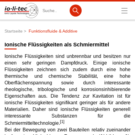
Suche
Startseite
Funktionsfluide & Additive
Pfadnavigation
Produkte
Ionische Flüssigkeiten als Schmiermittel
Produktsuche
Ionische Flüssigkeiten sind unbrennbar und besitzen nur
einen sehr geringen Dampfdruck. Einige ionische
Katalog-Produkte
Flüssigkeiten zeichnen sich zudem durch eine hohe
Produktlisten
thermische und chemische Stabilität, eine hohe
Oberflächenspannung sowie durch interessante
Ionische Flüssigkeiten
rheologische, tribologische und korrosionsinhibierende
Eigenschaften aus. Die Tendenz zur Kavitation ist für
Batteriematerialien
ionische Flüssigkeiten signifikant geringer als für andere
Materialien. Daher sind ionische Flüssigkeiten generell
Nanotech & Coatings
interessante Substanzen für die
[1]
3M Products & IoLiTherm
Schmiermitteltechnologie.
Bei der Bewegung von zwei Bauteilen relativ zueinander
F&E-Dienstleistungen