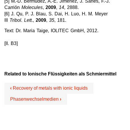
[5] M.-D. Bermúdez, A.-E. Jiménez, J. Sanes, F.-J.
Carrión
Molecules
,
2009
,
14
, 2888.
[6] J. Qu, P. J. Blau, S. Dai, H. Luo, H. M. Meyer
III
Tribol.
Lett
.,
2009
,
35
, 181.
Text: Dr. Maria Taige, IOLITEC GmbH, 2012.
[II. B3]
Related to Ionische Flüssigkeiten als Schmiermittel
‹
Recovery of metals with ionic liquids
Phasenwechselmedien
›