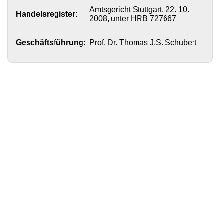
Amtsgericht Stuttgart, 22. 10.
Handelsregister:
Neue Produkte
2008, unter HRB 727667
Produkthighlights
Geschäftsführung:
Prof. Dr. Thomas J.S. Schubert
Technologie
Ionische Flüssigkeiten
Funktionsfluide & Additive
Elektrolyte
Lösungsmittel
Reagenzien für die Analytik
Toxizität von ionischen Flüssigkeiten
Über Uns
Unternehmen