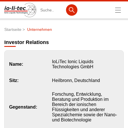
Suche
Startseite
Unternehmen
Pfadnavigation
Produkte
Investor Relations
Produktsuche
Katalog-Produkte
IoLiTec Ionic Liquids
Name:
Technologies GmbH
Produktlisten
Sitz:
Heilbronn, Deutschland
Ionische Flüssigkeiten
Batteriematerialien
Forschung, Entwicklung,
Beratung und Produktion im
Bereich der ionischen
Nanotech & Coatings
Gegenstand:
Flüssigkeiten und anderer
Spezialchemie sowie der Nano-
3M Products & IoLiTherm
und Biotechnologie
F&E-Dienstleistungen