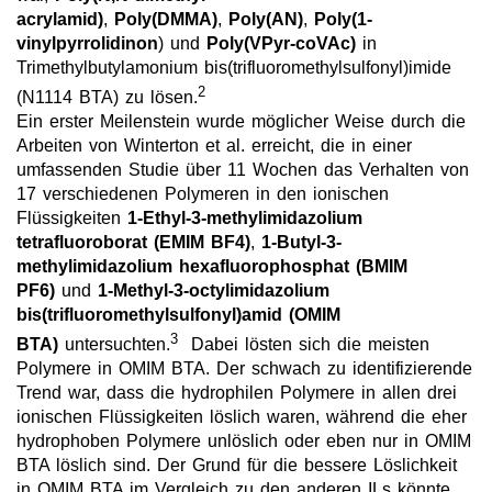
acrylamid)
,
Poly(DMMA)
,
Poly(AN)
,
Poly(1-
Neue Produkte
vinylpyrrolidinon
) und
Poly(VPyr-coVAc)
in
Trimethylbutylamonium bis(trifluoromethylsulfonyl)imide
Produkthighlights
2
(N1114 BTA) zu lösen.
Ein erster Meilenstein wurde möglicher Weise durch die
Technologie
Arbeiten von Winterton et al. erreicht, die in einer
Ionische Flüssigkeiten
umfassenden Studie über 11 Wochen das Verhalten von
17 verschiedenen Polymeren in den ionischen
Funktionsfluide & Additive
Flüssigkeiten
1-Ethyl-3-methylimidazolium
tetrafluoroborat (EMIM BF4)
,
1-Butyl-3-
Elektrolyte
methylimidazolium hexafluorophosphat (BMIM
PF6)
und
1-Methyl-3-octylimidazolium
Lösungsmittel
bis(trifluoromethylsulfonyl)amid (OMIM
3
Biomasse
BTA)
untersuchten.
Dabei lösten sich die meisten
Polymere in OMIM BTA. Der schwach zu identifizierende
Lösungsmittel für die Polymerchemie
Trend war, dass die hydrophilen Polymere in allen drei
ionischen Flüssigkeiten löslich waren, während die eher
Organische Synthese
hydrophoben Polymere unlöslich oder eben nur in OMIM
BTA löslich sind. Der Grund für die bessere Löslichkeit
Reagenzien für die Analytik
in OMIM BTA im Vergleich zu den anderen ILs könnte