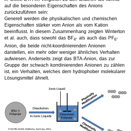
Toxizität von ionischen Flüssigkeiten
auf die besonderen Eigenschaften des Anions
zurückzuführen sein:
Über Uns
Generell werden die physikalischen und chemischen
Eigenschaften stärker vom Anion als vom Kation
Unternehmen
beeinflusst. In diesem Zusammenhang zeigten Winterton
et al. auch, dass sowohl das BF
- als auch das PF
-
Team
4
6
Anion, die beide nicht-koordinierenden Anionen
Investor Relations
darstellen, ein mehr oder weniger ähnliches Verhalten
aufwiesen. Anderseits zeigt das BTA-Anion, das zur
Karriere
Gruppe der schwach korrdinierenden Anionen zu zählen
ist, ein Verhalten, welches dem hydrophober molekularer
Kontakt
Lösungsmittel ähnelt.