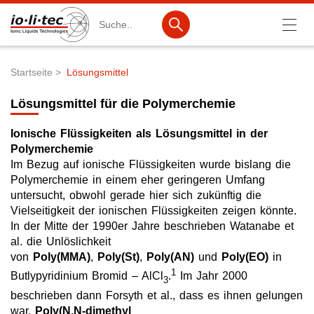
Suche
Startseite
Lösungsmittel
Pfadnavigation
Produkte
Lösungsmittel für die Polymerchemie
Produktsuche
Ionische Flüssigkeiten als Lösungsmittel in der
Katalog-Produkte
Polymerchemie
Im Bezug auf ionische Flüssigkeiten wurde bislang die
Produktlisten
Polymerchemie in einem eher geringeren Umfang
untersucht, obwohl gerade hier sich zukünftig die
Ionische Flüssigkeiten
Vielseitigkeit der ionischen Flüssigkeiten zeigen könnte.
In der Mitte der 1990er Jahre beschrieben Watanabe et
Batteriematerialien
al. die Unlöslichkeit
von
Poly(MMA)
,
Poly(St)
,
Poly(AN)
und
Poly(EO)
in
Nanotech & Coatings
1
Butlypyridinium Bromid – AlCl
.
Im Jahr 2000
3
3M Products & IoLiTherm
beschrieben dann Forsyth et al., dass es ihnen gelungen
war,
Poly(N,N-dimethyl
F&E-Dienstleistungen