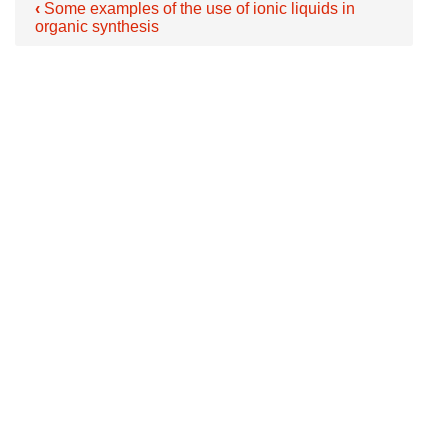
‹
Some examples of the use of ionic liquids in
organic synthesis