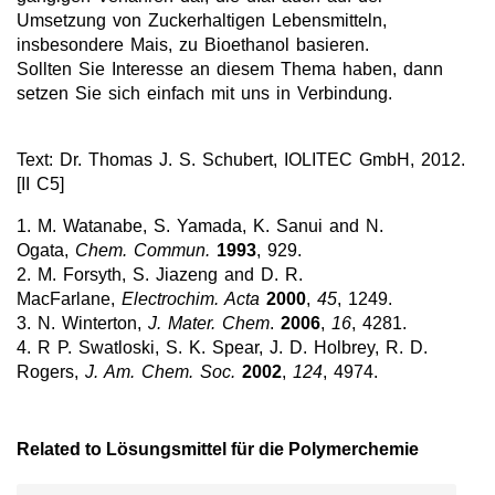
Umsetzung von Zuckerhaltigen Lebensmitteln,
insbesondere Mais, zu Bioethanol basieren.
Sollten Sie Interesse an diesem Thema haben, dann
setzen Sie sich einfach mit uns in Verbindung.
Text: Dr. Thomas J. S. Schubert, IOLITEC GmbH, 2012.
[II C5]
1. M. Watanabe, S. Yamada, K. Sanui and N.
Ogata,
Chem. Commun.
1993
, 929.
2. M. Forsyth, S. Jiazeng and D. R.
MacFarlane,
Electrochim. Acta
2000
,
45
, 1249.
3. N. Winterton,
J. Mater. Chem
.
2006
,
16
, 4281.
4. R P. Swatloski, S. K. Spear, J. D. Holbrey, R. D.
Rogers,
J. Am. Chem. Soc.
2002
,
124
, 4974.
Related to Lösungsmittel für die Polymerchemie