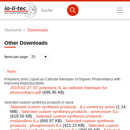
Suche
Startseite
Downloads
Pfadnavigation
Produkte
Other Downloads
Produktsuche
Items per page
Katalog-Produkte
Produktlisten
Polymeric Ionic Liquid as Cathode Interlayer of Organic Photovoltaics with
Improved Reproducibility
Ionische Flüssigkeiten
2019-02-27-ST-polymeric IL as cathode interlayer for
photovoltaics.pdf
(695.95 KB)
Batteriematerialien
Selected custom synthesis products in stock
Nanotech & Coatings
Selected custom synthesis products - ILs sorted by anion
(1.14
MB)
,
Selected custom synthesis products - ammonium ILs
(618.55 KB)
,
Selected custom synthesis products -
3M Products & IoLiTherm
imidazolium ILs
(666.97 KB)
,
Selected custom synthesis
products - phosphonium ILs
(421.23 KB)
,
Selected custom
F&E-Dienstleistungen