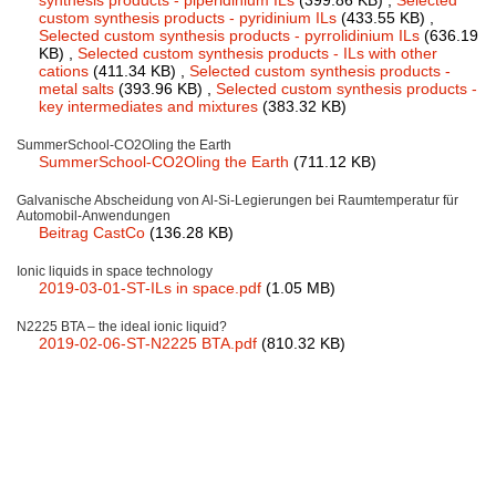
synthesis products - piperidinium ILs
(399.86 KB)
,
Selected
custom synthesis products - pyridinium ILs
(433.55 KB)
,
Selected custom synthesis products - pyrrolidinium ILs
(636.19
Neue Produkte
KB)
,
Selected custom synthesis products - ILs with other
cations
(411.34 KB)
,
Selected custom synthesis products -
Produkthighlights
metal salts
(393.96 KB)
,
Selected custom synthesis products -
key intermediates and mixtures
(383.32 KB)
Technologie
SummerSchool-CO2Oling the Earth
SummerSchool-CO2Oling the Earth
(711.12 KB)
Ionische Flüssigkeiten
Galvanische Abscheidung von Al-Si-Legierungen bei Raumtemperatur für
Funktionsfluide & Additive
Automobil-Anwendungen
Beitrag CastCo
(136.28 KB)
Elektrolyte
Ionic liquids in space technology
2019-03-01-ST-ILs in space.pdf
(1.05 MB)
Lösungsmittel
N2225 BTA – the ideal ionic liquid?
Reagenzien für die Analytik
2019-02-06-ST-N2225 BTA.pdf
(810.32 KB)
Toxizität von ionischen Flüssigkeiten
Über Uns
Unternehmen