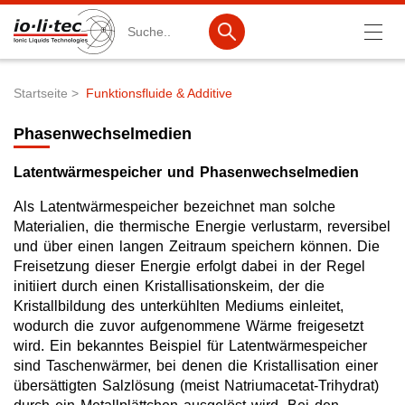
Suche
Startseite
Funktionsfluide & Additive
Pfadnavigation
Produkte
Phasenwechselmedien
Produktsuche
Latentwärmespeicher und Phasenwechselmedien
Katalog-Produkte
Als Latentwärmespeicher bezeichnet man solche
Produktlisten
Materialien, die thermische Energie verlustarm, reversibel
und über einen langen Zeitraum speichern können. Die
Ionische Flüssigkeiten
Freisetzung dieser Energie erfolgt dabei in der Regel
initiiert durch einen Kristallisationskeim, der die
Batteriematerialien
Kristallbildung des unterkühlten Mediums einleitet,
wodurch die zuvor aufgenommene Wärme freigesetzt
Nanotech & Coatings
wird. Ein bekanntes Beispiel für Latentwärmespeicher
sind Taschenwärmer, bei denen die Kristallisation einer
3M Products & IoLiTherm
übersättigten Salzlösung (meist Natriumacetat-Trihydrat)
F&E-Dienstleistungen