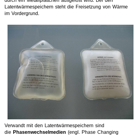
durch ein Metallplättchen ausgelöst wird. Bei den
Latentwärmespeichern steht die Freisetzung von Wärme
Neue Produkte
im Vordergrund.
Produkthighlights
Technologie
Ionische Flüssigkeiten
Funktionsfluide & Additive
Antistatik
Schmiermittel
Ionic Liquids for CO2 capture
ILs für Raumfahrt-Technologien
Extraktivdestillation
Verwandt mit den Latentwärmespeichern sind
Gaswäsche
die
Phasenwechselmedien
(engl. Phase Changing