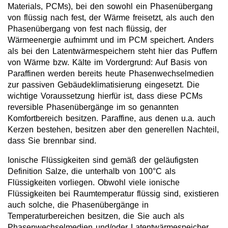
Materials, PCMs), bei den sowohl ein Phasenübergang
Photopolymerizable Ionic Liquids
von flüssig nach fest, der Wärme freisetzt, als auch den
Phasenübergang von fest nach flüssig, der
Supported Ionic Liquids
Wärmeenergie aufnimmt und im PCM speichert. Anders
Recovery of metals with Ionic Liquids
als bei den Latentwärmespeichern steht hier das Puffern
von Wärme bzw. Kälte im Vordergrund: Auf Basis von
Wärmeträgermedien / Thermofluide
Paraffinen werden bereits heute Phasenwechselmedien
zur passiven Gebäudeklimatisierung eingesetzt. Die
Phasenwechselmedien
wichtige Voraussetzung hierfür ist, dass diese PCMs
reversible Phasenübergänge im so genannten
Sorptionskältemedien
Komfortbereich besitzen. Paraffine, aus denen u.a. auch
Elektrolyte
Kerzen bestehen, besitzen aber den generellen Nachteil,
dass Sie brennbar sind.
Lösungsmittel
Ionische Flüssigkeiten sind gemäß der geläufigsten
Reagenzien für die Analytik
Definition Salze, die unterhalb von 100°C als
Flüssigkeiten vorliegen. Obwohl viele ionische
Toxizität von ionischen Flüssigkeiten
Flüssigkeiten bei Raumtemperatur flüssig sind, existieren
auch solche, die Phasenübergänge in
Über Uns
Temperaturbereichen besitzen, die Sie auch als
Phasenwechselmedien und/oder Latentwärmespeicher
Unternehmen