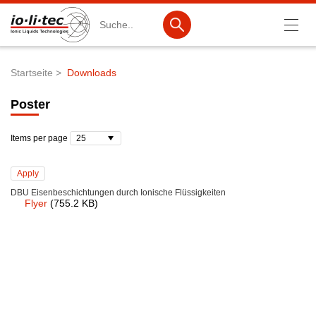
Suche
Startseite
Downloads
Pfadnavigation
Produkte
Poster
Produktsuche
Items per page
Katalog-Produkte
Produktlisten
DBU Eisenbeschichtungen durch Ionische Flüssigkeiten
Flyer
(755.2 KB)
Ionische Flüssigkeiten
Batteriematerialien
Nanotech & Coatings
3M Products & IoLiTherm
F&E-Dienstleistungen