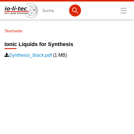
Suche
Startseite
Pfadnavigation
Produkte
Ionic Liquids for Synthesis
Produktsuche
Synthesis_black.pdf
(1 MB)
Katalog-Produkte
Produktlisten
Ionische Flüssigkeiten
Batteriematerialien
Nanotech & Coatings
3M Products & IoLiTherm
F&E-Dienstleistungen