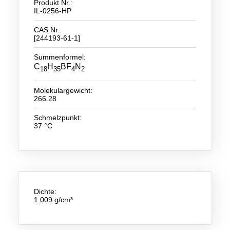
Produkt Nr.:
IL-0256-HP
Neue Produkte
CAS Nr.:
[244193-61-1]
Produkthighlights
Summenformel:
Technologie
C
H
BF
N
18
35
4
2
Ionische Flüssigkeiten
Molekulargewicht:
266.28
Funktionsfluide & Additive
Schmelzpunkt:
Elektrolyte
37 °C
Lösungsmittel
Reagenzien für die Analytik
Toxizität von ionischen Flüssigkeiten
Dichte:
Über Uns
1.009 g/cm³
Unternehmen