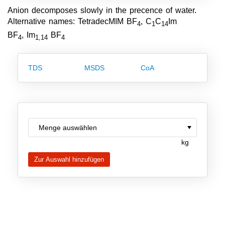
Team
Anion decomposes slowly in the precence of water.
Alternative names: TetradecMIM BF
, C
C
Im
4
1
14
Investor Relations
BF
, Im
BF
4
1,14
4
Karriere
Kontakt
TDS
MSDS
CoA
kg