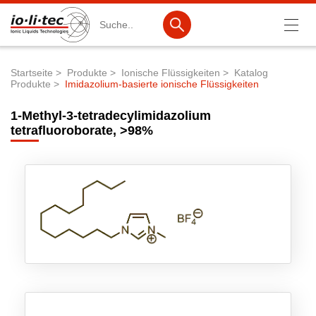
Suche
Startseite
Produkte
Ionische Flüssigkeiten
Katalog
Produkte
Imidazolium-basierte ionische Flüssigkeiten
Pfadnavigation
Produkte
1-Methyl-3-tetradecylimidazolium
Produktsuche
tetrafluoroborate, >98%
Katalog-Produkte
Produktlisten
Ionische Flüssigkeiten
Batteriematerialien
Nanotech & Coatings
3M Products & IoLiTherm
F&E-Dienstleistungen