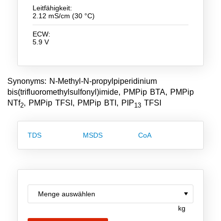
Leitfähigkeit:
Team
2.12 mS/cm (30 °C)
Investor Relations
ECW:
5.9 V
Karriere
Kontakt
Synonyms: N-Methyl-N-propylpiperidinium
bis(trifluoromethylsulfonyl)imide, PMPip BTA, PMPip
NTf
, PMPip TFSI, PMPip BTI, PIP
TFSI
2
13
TDS
MSDS
CoA
kg