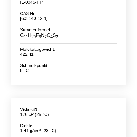
IL-0045-HP
Neue Produkte
CAS Nr.:
[608140-12-1]
Produkthighlights
Summenformel:
Technologie
C
H
F
N
O
S
11
20
6
2
4
2
Ionische Flüssigkeiten
Molekulargewicht:
422.41
Funktionsfluide & Additive
Schmelzpunkt:
8 °C
Elektrolyte
Lösungsmittel
Reagenzien für die Analytik
Toxizität von ionischen Flüssigkeiten
Viskosität:
176 cP (25 °C)
Über Uns
Dichte:
Unternehmen
1.41 g/cm³ (23 °C)