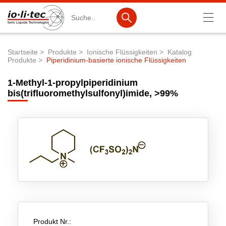
Suche
Startseite
Produkte
Ionische Flüssigkeiten
Katalog
Produkte
Piperidinium-basierte ionische Flüssigkeiten
Pfadnavigation
Produkte
1-Methyl-1-propylpiperidinium
Produktsuche
bis(trifluoromethylsulfonyl)imide, >99%
Katalog-Produkte
Produktlisten
Ionische Flüssigkeiten
Batteriematerialien
Nanotech & Coatings
3M Products & IoLiTherm
Produkt Nr.:
F&E-Dienstleistungen