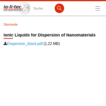
Suche
Startseite
Pfadnavigation
Produkte
Ionic Liquids for Dispersion of Nanomaterials
Produktsuche
Dispersion_black.pdf
(1.22 MB)
Katalog-Produkte
Produktlisten
Ionische Flüssigkeiten
Batteriematerialien
Nanotech & Coatings
3M Products & IoLiTherm
F&E-Dienstleistungen