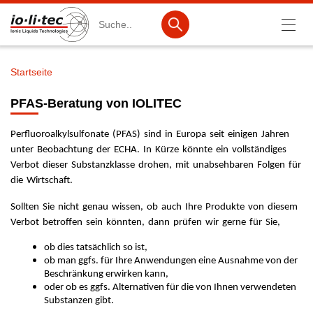
Suche
Startseite
Pfadnavigation
Produkte
PFAS-Beratung von IOLITEC
Produktsuche
Perfluoroalkylsulfonate (PFAS) sind in Europa seit einigen Jahren
Katalog-Produkte
unter Beobachtung der ECHA. In Kürze könnte ein vollständiges
Verbot dieser Substanzklasse drohen, mit unabsehbaren Folgen für
Produktlisten
die Wirtschaft.
Ionische Flüssigkeiten
Sollten Sie nicht genau wissen, ob auch Ihre Produkte von diesem
Verbot betroffen sein könnten, dann prüfen wir gerne für Sie,
Batteriematerialien
ob dies tatsächlich so ist,
Nanotech & Coatings
ob man ggfs. für Ihre Anwendungen eine Ausnahme von der
Beschränkung erwirken kann,
3M Products & IoLiTherm
oder ob es ggfs. Alternativen für die von Ihnen verwendeten
Substanzen gibt.
F&E-Dienstleistungen