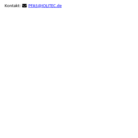
Kontakt:
PFAS@IOLITEC.de
Neue Produkte
Produkthighlights
Technologie
Ionische Flüssigkeiten
Funktionsfluide & Additive
Elektrolyte
Lösungsmittel
Reagenzien für die Analytik
Toxizität von ionischen Flüssigkeiten
Über Uns
Unternehmen