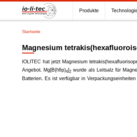
Produkte
Technologi
Startseite
Pfadnavigation
Magnesium tetrakis(hexafluorois
IOLITEC hat jetzt Magnesium tetrakis(hexafluorisopr
Angebot. Mg[B(hfip)
]
wurde als Leitsalz für Magne
4
2
Batterien. Es ist verfügbar in Verpackungseinheite