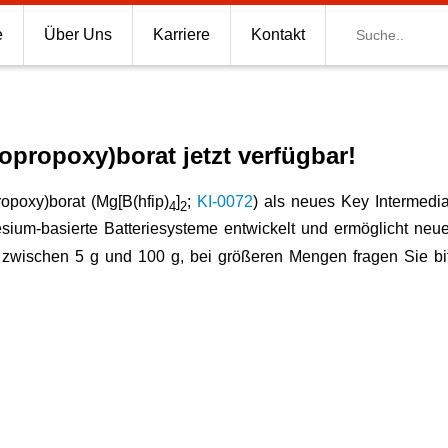
Suche
e
Über Uns
Karriere
Kontakt
opropoxy)borat jetzt verfügbar!
opoxy)borat (Mg[B(hfip)
]
;
KI-0072
) als neues Key Intermedia
4
2
sium-basierte Batteriesysteme entwickelt und ermöglicht neu
n zwischen 5 g und 100 g, bei größeren Mengen fragen Sie bit