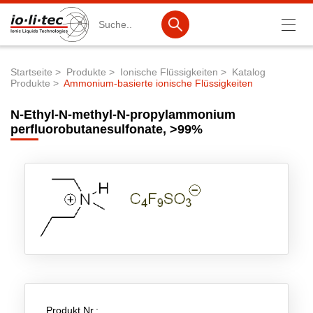
Suche
Startseite
Produkte
Ionische Flüssigkeiten
Katalog
Produkte
Ammonium-basierte ionische Flüssigkeiten
Pfadnavigation
Produkte
N-Ethyl-N-methyl-N-propylammonium
Produktsuche
perfluorobutanesulfonate, >99%
Katalog-Produkte
Produktlisten
Ionische Flüssigkeiten
Batteriematerialien
Nanotech & Coatings
3M Products & IoLiTherm
Produkt Nr.:
F&E-Dienstleistungen