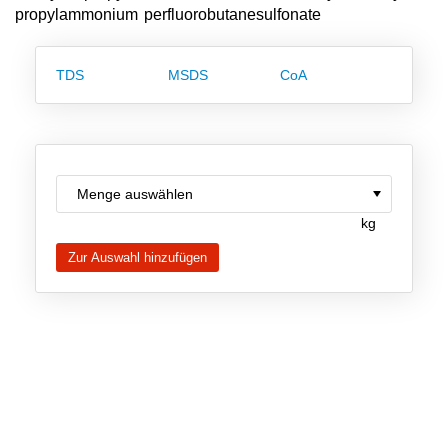
propylammonium perfluorobutanesulfonate
Team
Investor Relations
TDS
MSDS
CoA
Karriere
Kontakt
kg