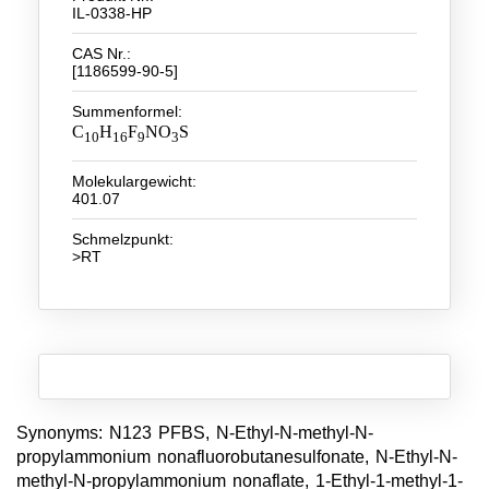
IL-0338-HP
Neue Produkte
CAS Nr.:
[1186599-90-5]
Produkthighlights
Summenformel:
Technologie
C
H
F
NO
S
10
16
9
3
Ionische Flüssigkeiten
Molekulargewicht:
401.07
Funktionsfluide & Additive
Schmelzpunkt:
Elektrolyte
>RT
Lösungsmittel
Reagenzien für die Analytik
Toxizität von ionischen Flüssigkeiten
Über Uns
Synonyms: N123 PFBS, N-Ethyl-N-methyl-N-
propylammonium nonafluorobutanesulfonate, N-Ethyl-N-
Unternehmen
methyl-N-propylammonium nonaflate, 1-Ethyl-1-methyl-1-