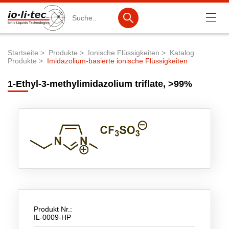
Suche
Startseite
Produkte
Ionische Flüssigkeiten
Katalog
Produkte
Imidazolium-basierte ionische Flüssigkeiten
Pfadnavigation
Produkte
1-Ethyl-3-methylimidazolium triflate, >99%
Produktsuche
Katalog-Produkte
Produktlisten
Ionische Flüssigkeiten
Batteriematerialien
Nanotech & Coatings
3M Products & IoLiTherm
Produkt Nr.:
IL-0009-HP
F&E-Dienstleistungen