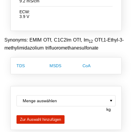
9.2 mS/cm
Team
ECW:
3.9 V
Investor Relations
Karriere
Kontakt
Synonyms: EMIM OTf, C1C2Im OTf, Im
OTf,1-Ethyl-3-
12
methylimidazolium trifluoromethanesulfonate
TDS
MSDS
CoA
kg