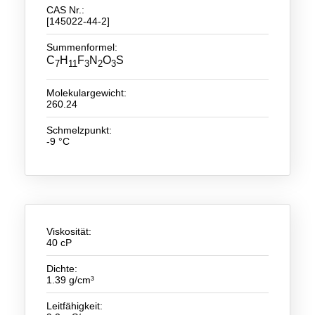
CAS Nr.:
[145022-44-2]
Neue Produkte
Summenformel:
Produkthighlights
C
H
F
N
O
S
7
11
3
2
3
Technologie
Molekulargewicht:
260.24
Ionische Flüssigkeiten
Schmelzpunkt:
Funktionsfluide & Additive
-9 °C
Elektrolyte
Lösungsmittel
Reagenzien für die Analytik
Viskosität:
40 cP
Toxizität von ionischen Flüssigkeiten
Dichte:
Über Uns
1.39 g/cm³
Unternehmen
Leitfähigkeit: