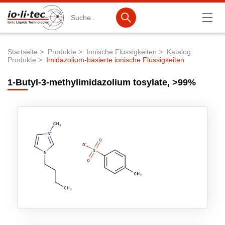
Suche
Startseite
Produkte
Ionische Flüssigkeiten
Katalog
Produkte
Imidazolium-basierte ionische Flüssigkeiten
Pfadnavigation
Produkte
1-Butyl-3-methylimidazolium tosylate, >99%
Produktsuche
Katalog-Produkte
Produktlisten
Ionische Flüssigkeiten
Batteriematerialien
Nanotech & Coatings
3M Products & IoLiTherm
F&E-Dienstleistungen