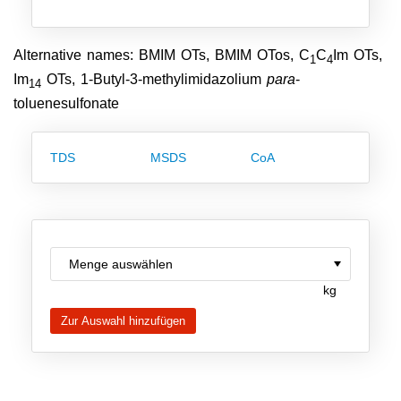
Team
Investor Relations
Alternative names: BMIM OTs, BMIM OTos, C
C
Im OTs,
1
4
Im
OTs, 1-Butyl-3-methylimidazolium
para
-
14
Karriere
toluenesulfonate
Kontakt
TDS
MSDS
CoA
kg