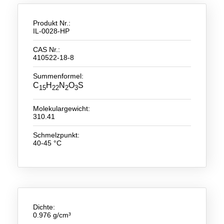
Neue Produkte
Produkt Nr.:
IL-0028-HP
Produkthighlights
CAS Nr.:
Technologie
410522-18-8
Summenformel:
Ionische Flüssigkeiten
C
H
N
O
S
15
22
2
3
Funktionsfluide & Additive
Molekulargewicht:
Elektrolyte
310.41
Schmelzpunkt:
Lösungsmittel
40-45 °C
Reagenzien für die Analytik
Toxizität von ionischen Flüssigkeiten
Über Uns
Dichte:
Unternehmen
0.976 g/cm³