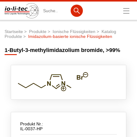
Suche
Startseite
Produkte
Ionische Flüssigkeiten
Katalog
Produkte
Imidazolium-basierte ionische Flüssigkeiten
Pfadnavigation
Produkte
1-Butyl-3-methylimidazolium bromide, >99%
Produktsuche
Katalog-Produkte
Produktlisten
Ionische Flüssigkeiten
Batteriematerialien
Nanotech & Coatings
Produkt Nr.:
3M Products & IoLiTherm
IL-0037-HP
F&E-Dienstleistungen