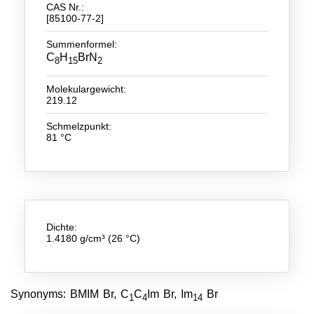
CAS Nr.:
[85100-77-2]
Neue Produkte
Summenformel:
Produkthighlights
C
H
BrN
8
15
2
Technologie
Molekulargewicht:
219.12
Ionische Flüssigkeiten
Schmelzpunkt:
Funktionsfluide & Additive
81 °C
Elektrolyte
Lösungsmittel
Reagenzien für die Analytik
Dichte:
1.4180 g/cm³ (26 °C)
Toxizität von ionischen Flüssigkeiten
Über Uns
Synonyms: BMIM Br, C
C
Im Br, Im
Br
1
4
14
Unternehmen