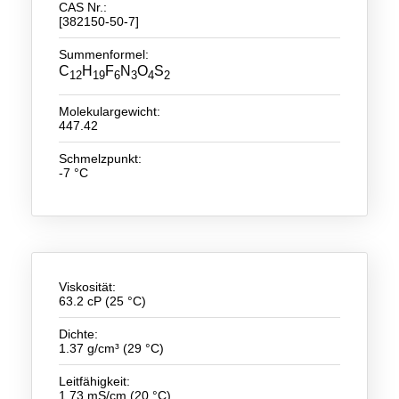
CAS Nr.:
[382150-50-7]
Neue Produkte
Summenformel:
Produkthighlights
C
H
F
N
O
S
12
19
6
3
4
2
Technologie
Molekulargewicht:
447.42
Ionische Flüssigkeiten
Schmelzpunkt:
Funktionsfluide & Additive
-7 °C
Elektrolyte
Lösungsmittel
Reagenzien für die Analytik
Viskosität:
63.2 cP (25 °C)
Toxizität von ionischen Flüssigkeiten
Dichte:
Über Uns
1.37 g/cm³ (29 °C)
Unternehmen
Leitfähigkeit:
1.73 mS/cm (20 °C)