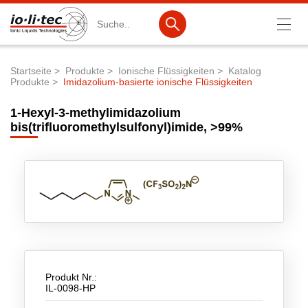
Suche
Startseite
Produkte
Ionische Flüssigkeiten
Katalog
Produkte
Imidazolium-basierte ionische Flüssigkeiten
Pfadnavigation
Produkte
1-Hexyl-3-methylimidazolium
Produktsuche
bis(trifluoromethylsulfonyl)imide, >99%
Katalog-Produkte
Produktlisten
Ionische Flüssigkeiten
Batteriematerialien
Nanotech & Coatings
Produkt Nr.:
3M Products & IoLiTherm
IL-0098-HP
F&E-Dienstleistungen