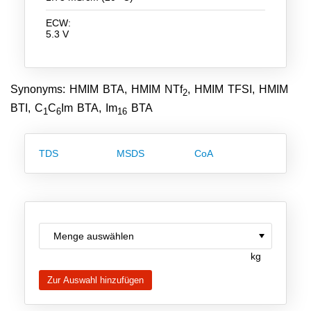
Team
ECW:
5.3 V
Investor Relations
Karriere
Synonyms: HMIM BTA, HMIM NTf
, HMIM TFSI, HMIM
2
Kontakt
BTI, C
C
Im BTA, Im
BTA
1
6
16
TDS
MSDS
CoA
kg