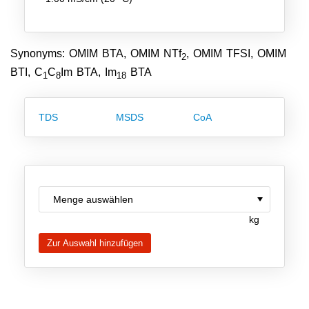
Team
Investor Relations
Synonyms: OMIM BTA, OMIM NTf
, OMIM TFSI, OMIM
2
Karriere
BTI, C
C
Im BTA, Im
BTA
1
8
18
Kontakt
TDS
MSDS
CoA
kg