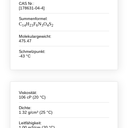
CAS Nr.:
[178631-04-4]
Neue Produkte
Summenformel:
Produkthighlights
C
H
F
N
O
S
14
23
6
3
4
2
Technologie
Molekulargewicht:
475.47
Ionische Flüssigkeiten
Schmelzpunkt:
Funktionsfluide & Additive
-43 °C
Elektrolyte
Lösungsmittel
Reagenzien für die Analytik
Viskosität:
106 cP (20 °C)
Toxizität von ionischen Flüssigkeiten
Dichte:
Über Uns
1.32 g/cm³ (25 °C)
Unternehmen
Leitfähigkeit:
1.00 mS/cm (20 °C)