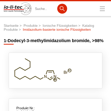
Suche
Startseite
Produkte
Ionische Flüssigkeiten
Katalog
Produkte
Imidazolium-basierte ionische Flüssigkeiten
Pfadnavigation
Produkte
1-Dodecyl-3-methylimidazolium bromide, >98%
Produktsuche
Katalog-Produkte
Produktlisten
Ionische Flüssigkeiten
Batteriematerialien
Nanotech & Coatings
3M Products & IoLiTherm
Produkt Nr.:
F&E-Dienstleistungen