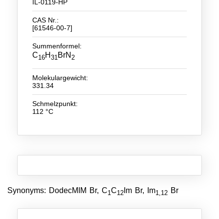
IL-0119-HP
Neue Produkte
CAS Nr.:
[61546-00-7]
Produkthighlights
Summenformel:
C
H
BrN
Technologie
16
31
2
Ionische Flüssigkeiten
Molekulargewicht:
331.34
Funktionsfluide & Additive
Schmelzpunkt:
112 °C
Elektrolyte
Lösungsmittel
Reagenzien für die Analytik
Toxizität von ionischen Flüssigkeiten
Über Uns
Synonyms: DodecMIM Br, C
C
Im Br, Im
Br
1
12
1,12
Unternehmen