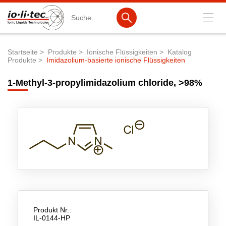
Suche
Startseite
Produkte
Ionische Flüssigkeiten
Katalog
Produkte
Imidazolium-basierte ionische Flüssigkeiten
Pfadnavigation
Produkte
1-Methyl-3-propylimidazolium chloride, >98%
Produktsuche
Katalog-Produkte
Produktlisten
Ionische Flüssigkeiten
Batteriematerialien
Nanotech & Coatings
3M Products & IoLiTherm
Produkt Nr.:
IL-0144-HP
F&E-Dienstleistungen