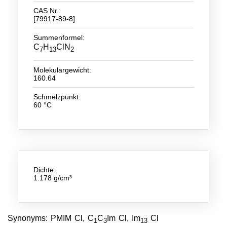
CAS Nr.:
Neue Produkte
[79917-89-8]
Summenformel:
Produkthighlights
C
H
ClN
7
13
2
Technologie
Molekulargewicht:
Ionische Flüssigkeiten
160.64
Schmelzpunkt:
Funktionsfluide & Additive
60 °C
Elektrolyte
Lösungsmittel
Reagenzien für die Analytik
Dichte:
Toxizität von ionischen Flüssigkeiten
1.178 g/cm³
Über Uns
Unternehmen
Synonyms: PMIM Cl, C
C
Im Cl, Im
Cl
1
3
13