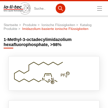
Suche
Startseite
Produkte
Ionische Flüssigkeiten
Katalog
Produkte
Imidazolium-basierte ionische Flüssigkeiten
Pfadnavigation
Produkte
1-Methyl-3-octadecylimidazolium
Produktsuche
hexafluorophosphate, >98%
Katalog-Produkte
Produktlisten
Ionische Flüssigkeiten
Batteriematerialien
Nanotech & Coatings
3M Products & IoLiTherm
F&E-Dienstleistungen