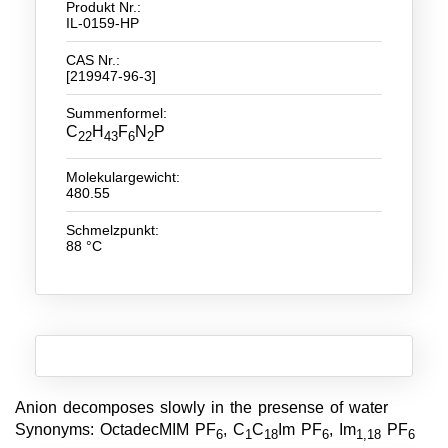
Produkt Nr.:
IL-0159-HP
Neue Produkte
CAS Nr.:
Produkthighlights
[219947-96-3]
Summenformel:
Technologie
C
H
F
N
P
22
43
6
2
Ionische Flüssigkeiten
Molekulargewicht:
Funktionsfluide & Additive
480.55
Schmelzpunkt:
Elektrolyte
88 °C
Lösungsmittel
Reagenzien für die Analytik
Toxizität von ionischen Flüssigkeiten
Über Uns
Anion decomposes slowly in the presense of water
Unternehmen
Synonyms: OctadecMIM PF
, C
C
Im PF
, Im
PF
6
1
18
6
1,18
6