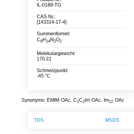
IL-0189-TG
CAS Nr.:
[143314-17-4]
Summenformel:
C
H
N
O
8
14
2
2
Molekulargewicht:
170.21
Schmelzpunkt:
-45 °C
Synonyms: EMIM OAc, C
C
Im OAc, Im
OAc
1
2
12
TDS
MSDS