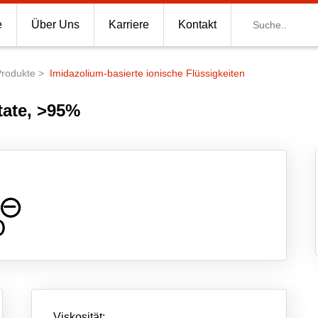
Suche
e
Über Uns
Karriere
Kontakt
Produkte
Imidazolium-basierte ionische Flüssigkeiten
tate, >95%
Viskosität: