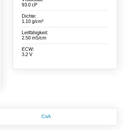
93.0 cP
Dichte:
1.10 g/cm³
Leitfähigkeit:
2.50 mS/cm
ECW:
3.2 V
CoA