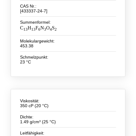
CAS Nr.:
[433337-24-7]
Neue Produkte
Summenformel:
Produkthighlights
C
H
F
N
O
S
13
13
6
3
4
2
Technologie
Molekulargewicht:
453.38
Ionische Flüssigkeiten
Schmelzpunkt:
Funktionsfluide & Additive
23 °C
Elektrolyte
Lösungsmittel
Reagenzien für die Analytik
Viskosität:
350 cP (20 °C)
Toxizität von ionischen Flüssigkeiten
Dichte:
Über Uns
1.49 g/cm³ (25 °C)
Unternehmen
Leitfähigkeit: