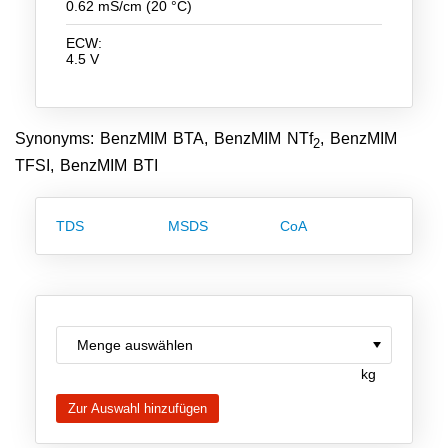
0.62 mS/cm (20 °C)
Team
ECW:
Investor Relations
4.5 V
Karriere
Kontakt
Synonyms: BenzMIM BTA, BenzMIM NTf
, BenzMIM
2
TFSI, BenzMIM BTI
TDS
MSDS
CoA
kg