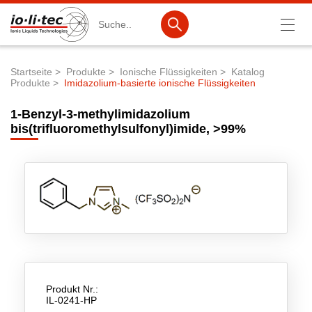
Suche
Startseite
Produkte
Ionische Flüssigkeiten
Katalog
Produkte
Imidazolium-basierte ionische Flüssigkeiten
Pfadnavigation
Produkte
1-Benzyl-3-methylimidazolium
Produktsuche
bis(trifluoromethylsulfonyl)imide, >99%
Katalog-Produkte
Produktlisten
Ionische Flüssigkeiten
Batteriematerialien
Nanotech & Coatings
3M Products & IoLiTherm
Produkt Nr.:
IL-0241-HP
F&E-Dienstleistungen