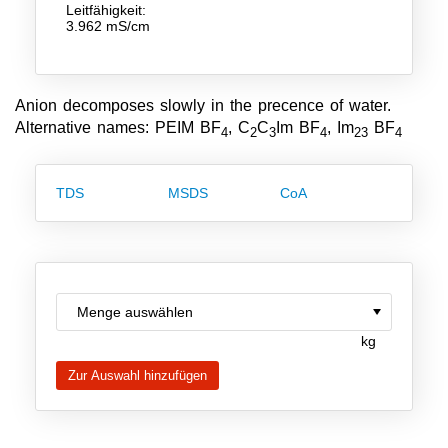
Leitfähigkeit:
Team
3.962 mS/cm
Investor Relations
Karriere
Anion decomposes slowly in the precence of water.
Alternative names: PEIM BF
, C
C
Im BF
, Im
BF
4
2
3
4
23
4
Kontakt
TDS
MSDS
CoA
kg