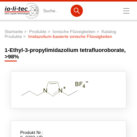
Suche
Startseite
Produkte
Ionische Flüssigkeiten
Katalog
Produkte
Imidazolium-basierte ionische Flüssigkeiten
Pfadnavigation
Produkte
1-Ethyl-3-propylimidazolium tetrafluoroborate,
Produktsuche
>98%
Katalog-Produkte
Produktlisten
Ionische Flüssigkeiten
Batteriematerialien
Nanotech & Coatings
3M Products & IoLiTherm
Produkt Nr.:
F&E-Dienstleistungen