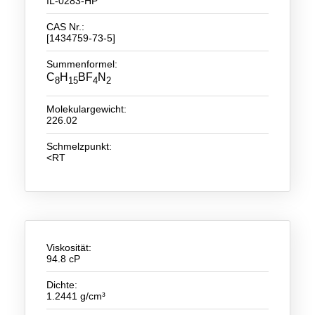
IL-0283-HP
Neue Produkte
CAS Nr.:
[1434759-73-5]
Produkthighlights
Summenformel:
C
H
BF
N
Technologie
8
15
4
2
Ionische Flüssigkeiten
Molekulargewicht:
226.02
Funktionsfluide & Additive
Schmelzpunkt:
<RT
Elektrolyte
Lösungsmittel
Reagenzien für die Analytik
Toxizität von ionischen Flüssigkeiten
Viskosität:
94.8 cP
Über Uns
Dichte:
1.2441 g/cm³
Unternehmen