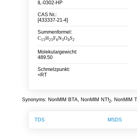
IL-0302-HP
CAS Nr.:
[433337-21-4]
Summenformel:
C
H
F
N
O
S
15
25
6
3
4
2
Molekulargewicht:
489.50
Schmelzpunkt:
<RT
Synonyms: NonMIM BTA, NonMIM NTf
, NonMIM T
2
TDS
MSDS