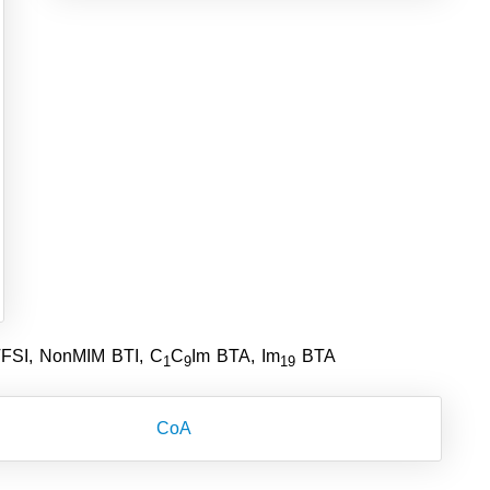
FSI, NonMIM BTI, C
C
Im BTA, Im
BTA
1
9
19
CoA