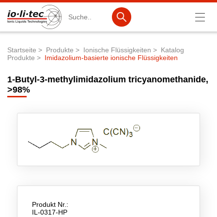
Suche
Startseite
Produkte
Ionische Flüssigkeiten
Katalog
Produkte
Imidazolium-basierte ionische Flüssigkeiten
Pfadnavigation
Produkte
1-Butyl-3-methylimidazolium tricyanomethanide,
Produktsuche
>98%
Katalog-Produkte
Produktlisten
Ionische Flüssigkeiten
Batteriematerialien
Nanotech & Coatings
3M Products & IoLiTherm
Produkt Nr.:
IL-0317-HP
F&E-Dienstleistungen