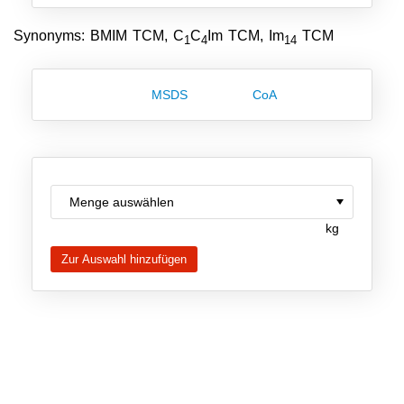
Team
Synonyms: BMIM TCM, C
C
Im TCM, Im
TCM
1
4
14
Investor Relations
Karriere
MSDS
CoA
Kontakt
kg