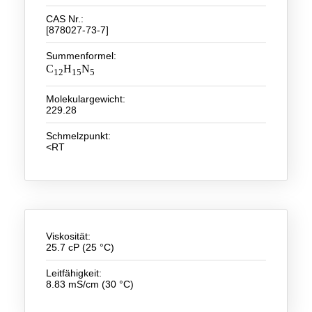
CAS Nr.:
Neue Produkte
[878027-73-7]
Produkthighlights
Summenformel:
C
H
N
12
15
5
Technologie
Molekulargewicht:
Ionische Flüssigkeiten
229.28
Funktionsfluide & Additive
Schmelzpunkt:
<RT
Elektrolyte
Lösungsmittel
Reagenzien für die Analytik
Viskosität:
Toxizität von ionischen Flüssigkeiten
25.7 cP (25 °C)
Über Uns
Leitfähigkeit:
8.83 mS/cm (30 °C)
Unternehmen