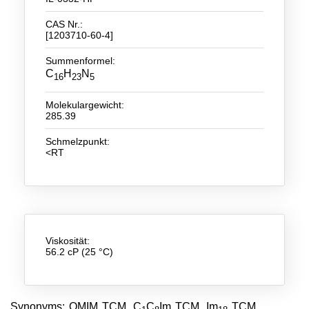
CAS Nr.:
Neue Produkte
[1203710-60-4]
Produkthighlights
Summenformel:
C
H
N
16
23
5
Technologie
Molekulargewicht:
Ionische Flüssigkeiten
285.39
Funktionsfluide & Additive
Schmelzpunkt:
<RT
Elektrolyte
Lösungsmittel
Reagenzien für die Analytik
Toxizität von ionischen Flüssigkeiten
Viskosität:
56.2 cP (25 °C)
Über Uns
Unternehmen
Synonyms: OMIM TCM, C
C
Im TCM, Im
TCM