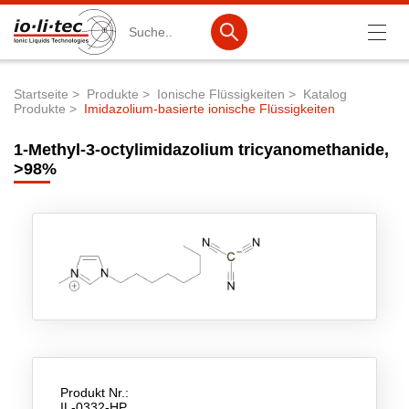
Suche
Startseite
Produkte
Ionische Flüssigkeiten
Katalog
Produkte
Imidazolium-basierte ionische Flüssigkeiten
Pfadnavigation
Produkte
1-Methyl-3-octylimidazolium tricyanomethanide,
Produktsuche
>98%
Katalog-Produkte
Produktlisten
Ionische Flüssigkeiten
Batteriematerialien
Nanotech & Coatings
3M Products & IoLiTherm
Produkt Nr.:
F&E-Dienstleistungen
IL-0332-HP