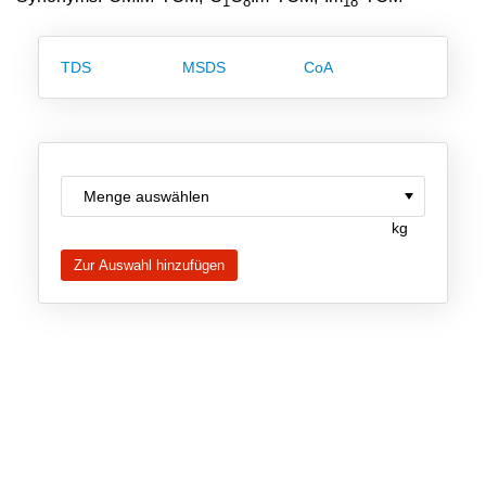
1
8
18
Team
Investor Relations
TDS
MSDS
CoA
Karriere
Kontakt
kg