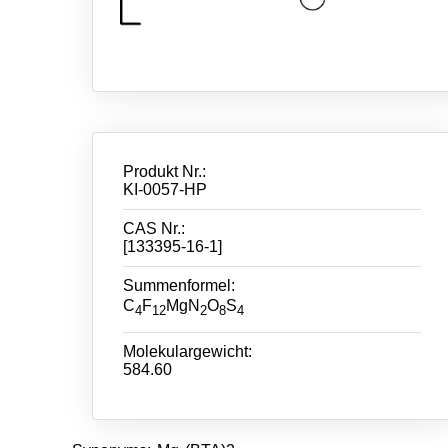
Produkt Nr.:
KI-0057-HP
CAS Nr.:
[133395-16-1]
Summenformel:
C
F
MgN
O
S
4
12
2
8
4
Molekulargewicht:
584.60