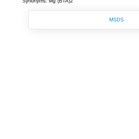
Synonyms: Mg (BTA)2
MSDS