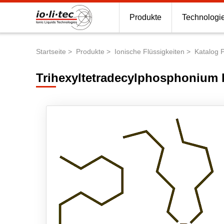
Produkte
Technologi
Startseite
Produkte
Ionische Flüssigkeiten
Katalog 
Pfadnavigation
Trihexyltetradecylphosphonium