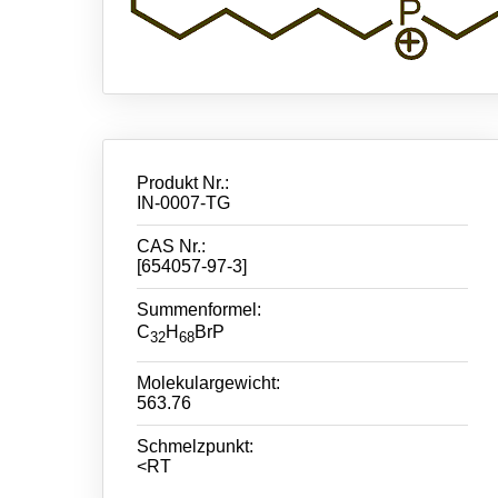
Produkt Nr.:
IN-0007-TG
CAS Nr.:
[654057-97-3]
Summenformel:
C
H
BrP
32
68
Molekulargewicht:
563.76
Schmelzpunkt:
<RT