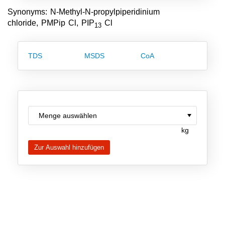
Team
Synonyms: N-Methyl-N-propylpiperidinium
chloride, PMPip Cl, PIP
Cl
13
Investor Relations
Karriere
TDS
MSDS
CoA
Kontakt
kg