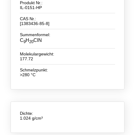
Produkt Nr.:
IL-0151-HP
Neue Produkte
CAS Nr.:
Produkthighlights
[1383436-85-8]
Technologie
Summenformel:
C
H
ClN
9
20
Ionische Flüssigkeiten
Molekulargewicht:
Funktionsfluide & Additive
177.72
Elektrolyte
Schmelzpunkt:
>280 °C
Lösungsmittel
Reagenzien für die Analytik
Toxizität von ionischen Flüssigkeiten
Dichte:
Über Uns
1.024 g/cm³
Unternehmen