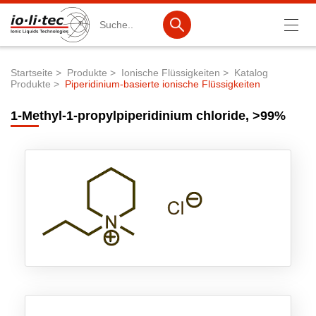
Suche
Startseite
Produkte
Ionische Flüssigkeiten
Katalog
Produkte
Piperidinium-basierte ionische Flüssigkeiten
Pfadnavigation
Produkte
1-Methyl-1-propylpiperidinium chloride, >99%
Produktsuche
Katalog-Produkte
Produktlisten
Ionische Flüssigkeiten
Batteriematerialien
Nanotech & Coatings
3M Products & IoLiTherm
F&E-Dienstleistungen