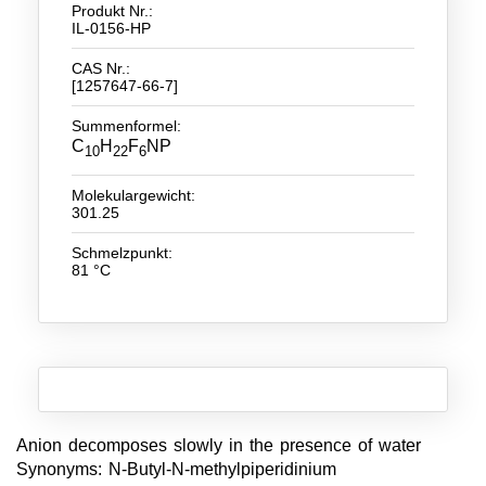
Produkt Nr.:
IL-0156-HP
Neue Produkte
CAS Nr.:
Produkthighlights
[1257647-66-7]
Technologie
Summenformel:
C
H
F
NP
10
22
6
Ionische Flüssigkeiten
Molekulargewicht:
Funktionsfluide & Additive
301.25
Elektrolyte
Schmelzpunkt:
81 °C
Lösungsmittel
Reagenzien für die Analytik
Toxizität von ionischen Flüssigkeiten
Über Uns
Anion decomposes slowly in the presence of water
Unternehmen
Synonyms: N-Butyl-N-methylpiperidinium