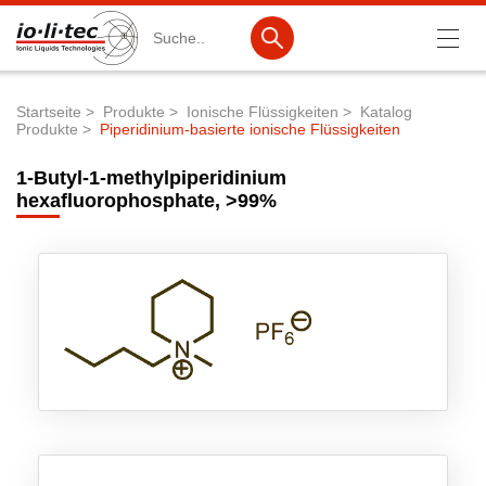
Suche
Startseite
Produkte
Ionische Flüssigkeiten
Katalog
Produkte
Piperidinium-basierte ionische Flüssigkeiten
Pfadnavigation
Produkte
1-Butyl-1-methylpiperidinium
Produktsuche
hexafluorophosphate, >99%
Katalog-Produkte
Produktlisten
Ionische Flüssigkeiten
Batteriematerialien
Nanotech & Coatings
3M Products & IoLiTherm
F&E-Dienstleistungen