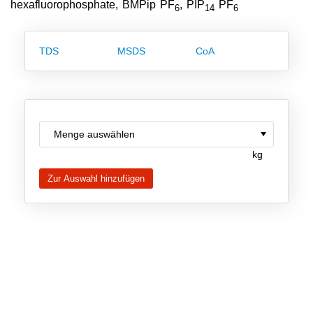
hexafluorophosphate, BMPip PF
, PIP
PF
6
14
6
Team
Investor Relations
TDS
MSDS
CoA
Karriere
Kontakt
kg