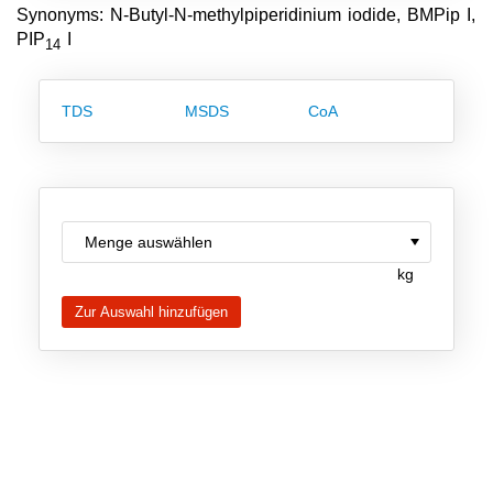
Synonyms: N-Butyl-N-methylpiperidinium iodide, BMPip I,
Team
PIP
I
14
Investor Relations
Karriere
TDS
MSDS
CoA
Kontakt
kg