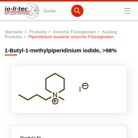
Suche
Startseite
Produkte
Ionische Flüssigkeiten
Katalog
Produkte
Piperidinium-basierte ionische Flüssigkeiten
Pfadnavigation
Produkte
1-Butyl-1-methylpiperidinium iodide, >98%
Produktsuche
Katalog-Produkte
Produktlisten
Ionische Flüssigkeiten
Batteriematerialien
Nanotech & Coatings
3M Products & IoLiTherm
F&E-Dienstleistungen
Produkt Nr.: