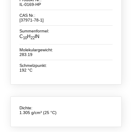
IL-0169-HP
Neue Produkte
CAS Nr.:
[37971-78-1]
Produkthighlights
Summenformel:
Technologie
C
H
IN
10
22
Ionische Flüssigkeiten
Molekulargewicht:
283.19
Funktionsfluide & Additive
Schmelzpunkt:
Elektrolyte
192 °C
Lösungsmittel
Reagenzien für die Analytik
Toxizität von ionischen Flüssigkeiten
Dichte:
1.305 g/cm³ (25 °C)
Über Uns
Unternehmen