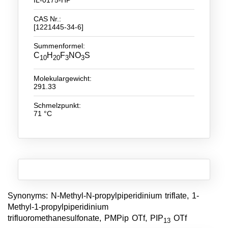
Neue Produkte
CAS Nr.:
[1221445-34-6]
Produkthighlights
Summenformel:
C
H
F
NO
S
Technologie
10
20
3
3
Ionische Flüssigkeiten
Molekulargewicht:
291.33
Funktionsfluide & Additive
Schmelzpunkt:
71 °C
Elektrolyte
Lösungsmittel
Reagenzien für die Analytik
Toxizität von ionischen Flüssigkeiten
Synonyms: N-Methyl-N-propylpiperidinium triflate, 1-
Über Uns
Methyl-1-propylpiperidinium
Unternehmen
trifluoromethanesulfonate, PMPip OTf, PIP
OTf
13