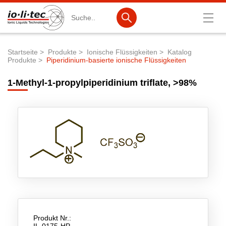
Suche
Startseite
Produkte
Ionische Flüssigkeiten
Katalog
Produkte
Piperidinium-basierte ionische Flüssigkeiten
Pfadnavigation
Produkte
1-Methyl-1-propylpiperidinium triflate, >98%
Produktsuche
Katalog-Produkte
Produktlisten
Ionische Flüssigkeiten
Batteriematerialien
Nanotech & Coatings
3M Products & IoLiTherm
Produkt Nr.:
F&E-Dienstleistungen
IL-0175-HP