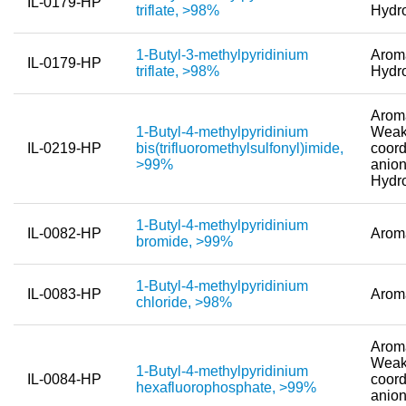
IL-0179-HP
triflate, >98%
Hydr
1-Butyl-3-methylpyridinium
Aroma
IL-0179-HP
triflate, >98%
Hydr
Aroma
1-Butyl-4-methylpyridinium
Weak
IL-0219-HP
bis(trifluoromethylsulfonyl)imide,
coord
>99%
anion
Hydr
1-Butyl-4-methylpyridinium
IL-0082-HP
Arom
bromide, >99%
1-Butyl-4-methylpyridinium
IL-0083-HP
Arom
chloride, >98%
Aroma
Weak
1-Butyl-4-methylpyridinium
IL-0084-HP
coord
hexafluorophosphate, >99%
anion