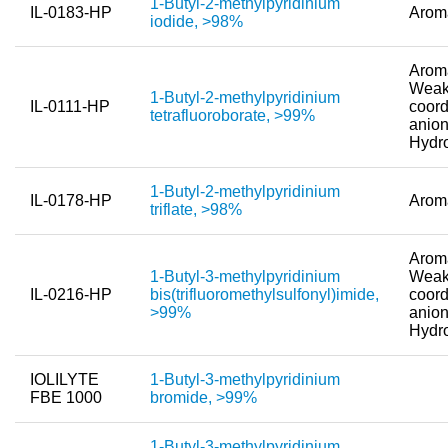
1-Butyl-2-methylpyridinium
IL-0183-HP
Arom
Toxizität von ionischen Flüssigkeiten
iodide, >98%
Über Uns
Aroma
Weak
Unternehmen
1-Butyl-2-methylpyridinium
IL-0111-HP
coord
tetrafluoroborate, >99%
anion
Team
Hydr
Investor Relations
1-Butyl-2-methylpyridinium
IL-0178-HP
Arom
triflate, >98%
Karriere
Kontakt
Aroma
1-Butyl-3-methylpyridinium
Weak
IL-0216-HP
bis(trifluoromethylsulfonyl)imide,
coord
>99%
anion
Hydr
IOLILYTE
1-Butyl-3-methylpyridinium
FBE 1000
bromide, >99%
1-Butyl-3-methylpyridinium