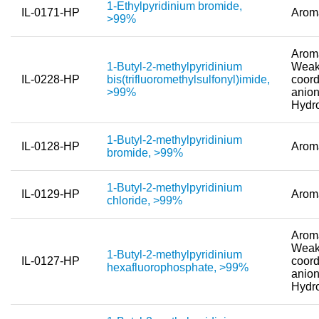
1-Ethylpyridinium bromide,
IL-0171-HP
Arom
>99%
Nanotech & Coatings
3M Products & IoLiTherm
Aroma
1-Butyl-2-methylpyridinium
Weak
IL-0228-HP
bis(trifluoromethylsulfonyl)imide,
coord
F&E-Dienstleistungen
>99%
anion
Hydr
Neue Produkte
Produkthighlights
1-Butyl-2-methylpyridinium
IL-0128-HP
Arom
bromide, >99%
Technologie
1-Butyl-2-methylpyridinium
Ionische Flüssigkeiten
IL-0129-HP
Arom
chloride, >99%
Funktionsfluide & Additive
Aroma
Elektrolyte
Weak
1-Butyl-2-methylpyridinium
IL-0127-HP
coord
hexafluorophosphate, >99%
anion
Lösungsmittel
Hydr
Reagenzien für die Analytik