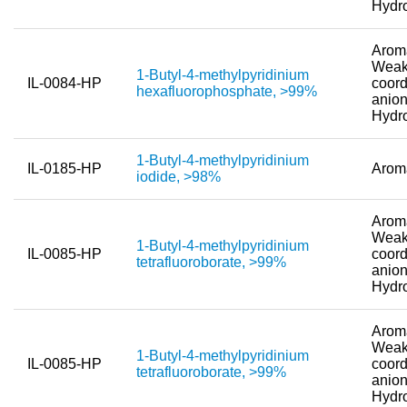
Hydr
Aroma
Weak
1-Butyl-4-methylpyridinium
IL-0084-HP
coord
hexafluorophosphate, >99%
anion
Hydr
1-Butyl-4-methylpyridinium
IL-0185-HP
Arom
iodide, >98%
Aroma
Weak
1-Butyl-4-methylpyridinium
IL-0085-HP
coord
tetrafluoroborate, >99%
anion
Hydr
Aroma
Weak
1-Butyl-4-methylpyridinium
IL-0085-HP
coord
tetrafluoroborate, >99%
anion
Hydr