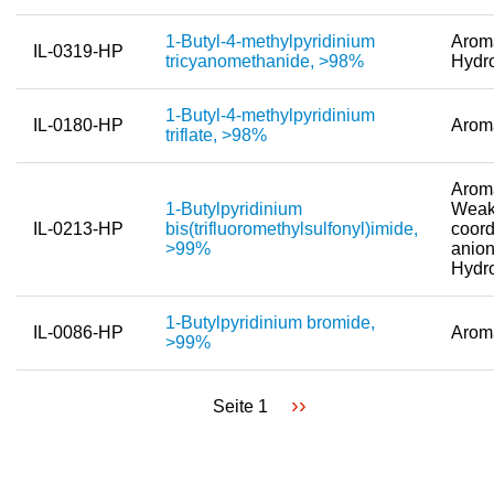
1-Butyl-4-methylpyridinium
Aroma
IL-0319-HP
tricyanomethanide, >98%
Hydro
1-Butyl-4-methylpyridinium
IL-0180-HP
Arom
triflate, >98%
Aroma
1-Butylpyridinium
Weak
IL-0213-HP
bis(trifluoromethylsulfonyl)imide,
coord
>99%
anion
Hydr
1-Butylpyridinium bromide,
IL-0086-HP
Arom
>99%
Nächste
››
Seite 1
Seitennummerierung
Seite