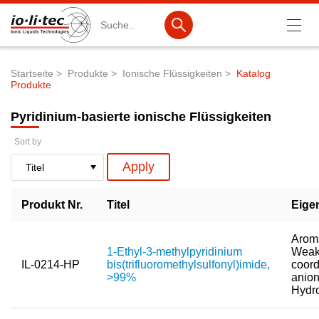
Suche
Startseite
Produkte
Ionische Flüssigkeiten
Katalog
Produkte
Pfadnavigation
Produkte
Pyridinium-basierte ionische Flüssigkeiten
Produktsuche
Sort by
Katalog-Produkte
Produktlisten
Produkt Nr.
Titel
Eige
Ionische Flüssigkeiten
Kationen
Aroma
1-Ethyl-3-methylpyridinium
Weak
Anionen
IL-0214-HP
bis(trifluoromethylsulfonyl)imide,
coord
>99%
anion
IL-Screening-Kits
Hydr
Batteriematerialien