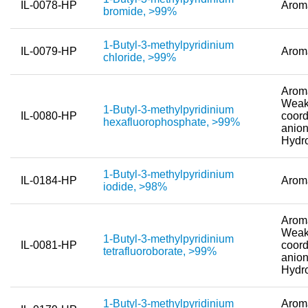
IL-0078-HP
Arom
bromide, >99%
1-Butyl-3-methylpyridinium
IL-0079-HP
Arom
chloride, >99%
Aroma
Weak
1-Butyl-3-methylpyridinium
IL-0080-HP
coord
hexafluorophosphate, >99%
anion
Hydr
1-Butyl-3-methylpyridinium
IL-0184-HP
Arom
iodide, >98%
Aroma
Weak
1-Butyl-3-methylpyridinium
IL-0081-HP
coord
tetrafluoroborate, >99%
anion
Hydr
1-Butyl-3-methylpyridinium
Aroma