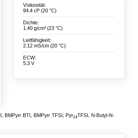
Viskosität:
94.4 cP (20 °C)
Dichte:
1.40 g/cm³ (23 °C)
Leitfähigkeit:
2.12 mS/cm (20 °C)
ECW:
5.3 V
I, BMPyrr BTI, BMPyrr TFSI, Pyr
TFSI, N-Butyl-N-
14