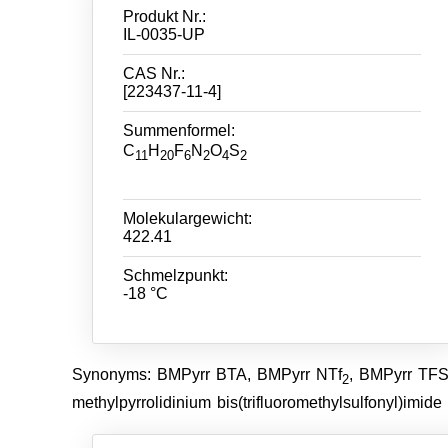
Produkt Nr.:
IL-0035-UP
CAS Nr.:
[223437-11-4]
Summenformel:
C
H
F
N
O
S
11
20
6
2
4
2
Molekulargewicht:
422.41
Schmelzpunkt:
-18 °C
Synonyms: BMPyrr BTA, BMPyrr NTf
, BMPyrr TFS
2
methylpyrrolidinium bis(trifluoromethylsulfonyl)imide