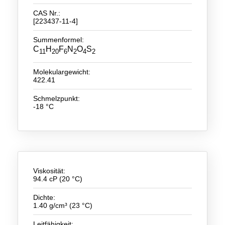
CAS Nr.:
Neue Produkte
[223437-11-4]
Produkthighlights
Summenformel:
C
H
F
N
O
S
11
20
6
2
4
2
Technologie
Molekulargewicht:
Ionische Flüssigkeiten
422.41
Funktionsfluide & Additive
Schmelzpunkt:
-18 °C
Elektrolyte
Lösungsmittel
Reagenzien für die Analytik
Viskosität:
Toxizität von ionischen Flüssigkeiten
94.4 cP (20 °C)
Über Uns
Dichte:
1.40 g/cm³ (23 °C)
Unternehmen
Leitfähigkeit: