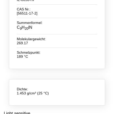
CAS Nr.:
Neue Produkte
[56511-17-2]
Produkthighlights
Summenformel:
C
H
IN
9
20
Technologie
Ionische Flüssigkeiten
Molekulargewicht:
269.17
Funktionsfluide & Additive
Schmelzpunkt:
189 °C
Elektrolyte
Lösungsmittel
Reagenzien für die Analytik
Toxizität von ionischen Flüssigkeiten
Dichte:
1.453 g/cm³ (25 °C)
Über Uns
Unternehmen
Light sensitive