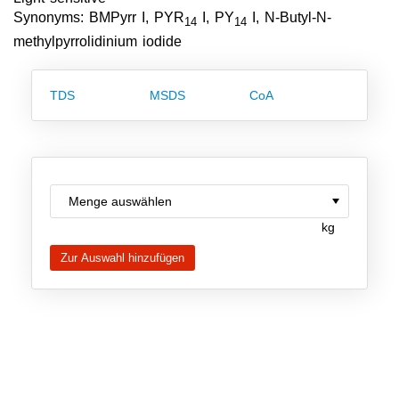
Team
Synonyms: BMPyrr I, PYR
I, PY
I, N-Butyl-N-
14
14
methylpyrrolidinium iodide
Investor Relations
Karriere
TDS
MSDS
CoA
Kontakt
kg