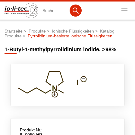
Suche
Startseite
Produkte
Ionische Flüssigkeiten
Katalog
Produkte
Pyrrolidinium-basierte ionische Flüssigkeiten
Pfadnavigation
Produkte
1-Butyl-1-methylpyrrolidinium iodide, >98%
Produktsuche
Katalog-Produkte
Produktlisten
Ionische Flüssigkeiten
Batteriematerialien
Nanotech & Coatings
3M Products & IoLiTherm
Produkt Nr.:
F&E-Dienstleistungen
IL-0050-HP