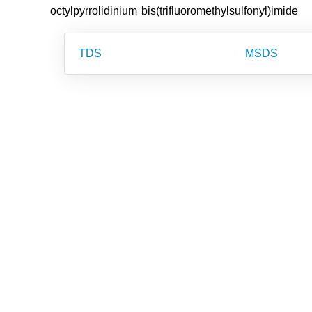
octylpyrrolidinium bis(trifluoromethylsulfonyl)imide
TDS
MSDS