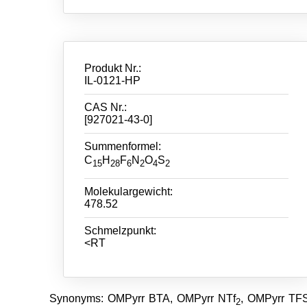
Produkt Nr.:
IL-0121-HP
CAS Nr.:
[927021-43-0]
Summenformel:
C
H
F
N
O
S
15
28
6
2
4
2
Molekulargewicht:
478.52
Schmelzpunkt:
<RT
Synonyms: OMPyrr BTA, OMPyrr NTf
, OMPyrr TF
2