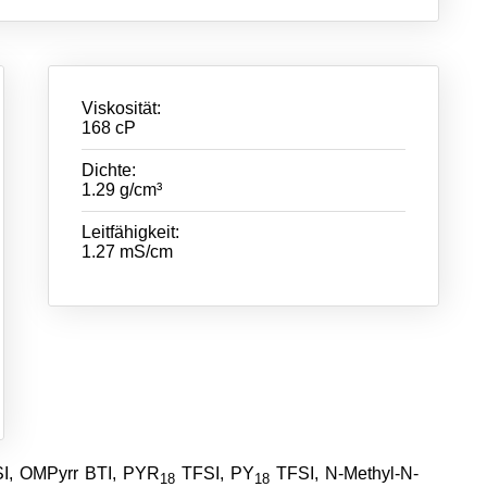
Viskosität:
168 cP
Dichte:
1.29 g/cm³
Leitfähigkeit:
1.27 mS/cm
SI, OMPyrr BTI, PYR
TFSI, PY
TFSI, N-Methyl-N-
18
18