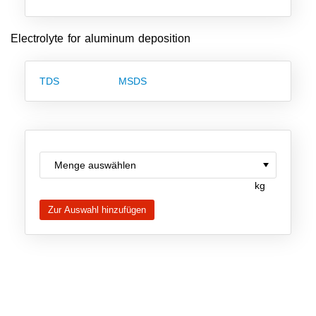
Neue Produkte
Electrolyte for aluminum deposition
Produkthighlights
Technologie
TDS
MSDS
Ionische Flüssigkeiten
Funktionsfluide & Additive
Elektrolyte
kg
Lösungsmittel
Reagenzien für die Analytik
Toxizität von ionischen Flüssigkeiten
Über Uns
Unternehmen