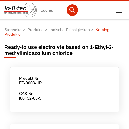
Suche
Startseite
Produkte
Ionische Flüssigkeiten
Katalog
Produkte
Pfadnavigation
Produkte
Ready-to use electrolyte based on 1-Ethyl-3-
Produktsuche
methylimidazolium chloride
Katalog-Produkte
Produktlisten
Produkt Nr.:
EP-0003-HP
Ionische Flüssigkeiten
CAS Nr.:
Batteriematerialien
[80432-05-9]
Nanotech & Coatings
3M Products & IoLiTherm
F&E-Dienstleistungen