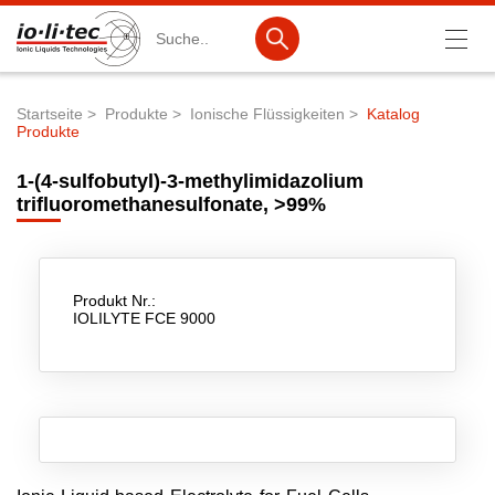
Suche
Startseite
Produkte
Ionische Flüssigkeiten
Katalog
Produkte
Pfadnavigation
Produkte
1-(4-sulfobutyl)-3-methylimidazolium
Produktsuche
trifluoromethanesulfonate, >99%
Katalog-Produkte
Produktlisten
Produkt Nr.:
IOLILYTE FCE 9000
Ionische Flüssigkeiten
Batteriematerialien
Nanotech & Coatings
3M Products & IoLiTherm
F&E-Dienstleistungen