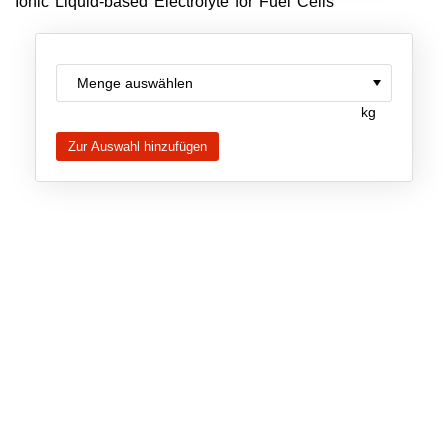
Ionic Liquid-based Electrolyte for Fuel Cells
Neue Produkte
Produkthighlights
kg
Technologie
Ionische Flüssigkeiten
Funktionsfluide & Additive
Elektrolyte
Lösungsmittel
Reagenzien für die Analytik
Toxizität von ionischen Flüssigkeiten
Über Uns
Unternehmen