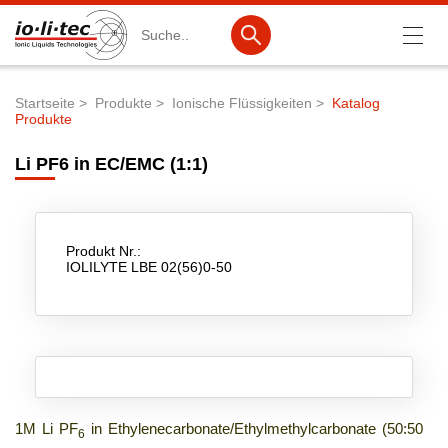
Suche
Startseite
Produkte
Ionische Flüssigkeiten
Katalog
Produkte
Pfadnavigation
Produkte
Li PF6 in EC/EMC (1:1)
Produktsuche
Katalog-Produkte
Produktlisten
Produkt Nr.:
IOLILYTE LBE 02(56)0-50
Ionische Flüssigkeiten
Batteriematerialien
Nanotech & Coatings
3M Products & IoLiTherm
1M Li PF
in Ethylenecarbonate/Ethylmethylcarbonate (50:50
6
F&E-Dienstleistungen