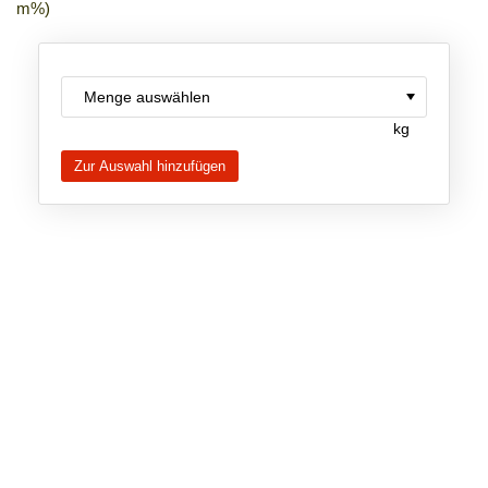
m%)
Neue Produkte
Produkthighlights
Technologie
kg
Ionische Flüssigkeiten
Funktionsfluide & Additive
Elektrolyte
Lösungsmittel
Reagenzien für die Analytik
Toxizität von ionischen Flüssigkeiten
Über Uns
Unternehmen