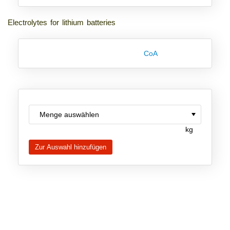
Neue Produkte
Electrolytes for lithium batteries
Produkthighlights
CoA
Technologie
Ionische Flüssigkeiten
Funktionsfluide & Additive
Elektrolyte
kg
Lösungsmittel
Reagenzien für die Analytik
Toxizität von ionischen Flüssigkeiten
Über Uns
Unternehmen