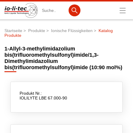
Suche
Startseite
Produkte
Ionische Flüssigkeiten
Katalog
Produkte
Pfadnavigation
Produkte
1-Allyl-3-methylimidazolium
Produktsuche
bis(trifluoromethylsulfonyl)imide/1,3-
Dimethylimidazolium
Katalog-Produkte
bis(trifluoromethylsulfonyl)imide (10:90 mol%)
Produktlisten
Ionische Flüssigkeiten
Produkt Nr.:
Batteriematerialien
IOLILYTE LBE 67.000-90
Nanotech & Coatings
3M Products & IoLiTherm
F&E-Dienstleistungen