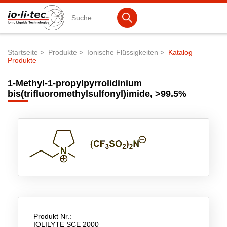
Suche
Startseite
Produkte
Ionische Flüssigkeiten
Katalog
Produkte
Pfadnavigation
Produkte
1-Methyl-1-propylpyrrolidinium
Produktsuche
bis(trifluoromethylsulfonyl)imide, >99.5%
Katalog-Produkte
Produktlisten
Ionische Flüssigkeiten
Batteriematerialien
Nanotech & Coatings
3M Products & IoLiTherm
Produkt Nr.:
IOLILYTE SCE 2000
F&E-Dienstleistungen