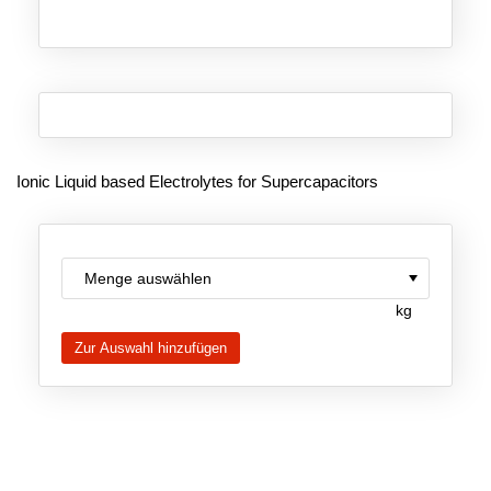
Neue Produkte
Produkthighlights
Technologie
Ionische Flüssigkeiten
Ionic Liquid based Electrolytes for Supercapacitors
Funktionsfluide & Additive
Elektrolyte
Lösungsmittel
kg
Reagenzien für die Analytik
Toxizität von ionischen Flüssigkeiten
Über Uns
Unternehmen