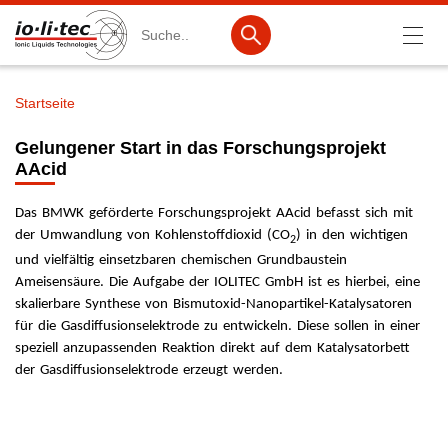
Suche
Startseite
Pfadnavigation
Produkte
Gelungener Start in das Forschungsprojekt
AAcid
Produktsuche
Katalog-Produkte
Das BMWK geförderte Forschungsprojekt AAcid befasst sich mit
der Umwandlung von Kohlenstoffdioxid (CO
) in den wichtigen
2
Produktlisten
und vielfältig einsetzbaren chemischen Grundbaustein
Ameisensäure. Die Aufgabe der IOLITEC GmbH ist es hierbei, eine
Ionische Flüssigkeiten
skalierbare Synthese von Bismutoxid-Nanopartikel-Katalysatoren
für die Gasdiffusionselektrode zu entwickeln. Diese sollen in einer
Batteriematerialien
speziell anzupassenden Reaktion direkt auf dem Katalysatorbett
Nanotech & Coatings
der Gasdiffusionselektrode erzeugt werden.
3M Products & IoLiTherm
F&E-Dienstleistungen