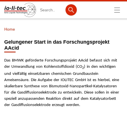
Search
Home
Breadcrumb
Products
Gelungener Start in das Forschungsprojekt
AAcid
Product Search
Catalog products
Das BMWK geförderte Forschungsprojekt AAcid befasst sich mit
der Umwandlung von Kohlenstoffdioxid (CO
) in den wichtigen
2
Product lists
und vielfältig einsetzbaren chemischen Grundbaustein
Ameisensäure. Die Aufgabe der IOLITEC GmbH ist es hierbei, eine
Ionic Liquids
skalierbare Synthese von Bismutoxid-Nanopartikel-Katalysatoren
für die Gasdiffusionselektrode zu entwickeln. Diese sollen in einer
Battery materials
speziell anzupassenden Reaktion direkt auf dem Katalysatorbett
Nanotech & Coatings
der Gasdiffusionselektrode erzeugt werden.
3M Produkte & IoLiTherm
R&D-Services