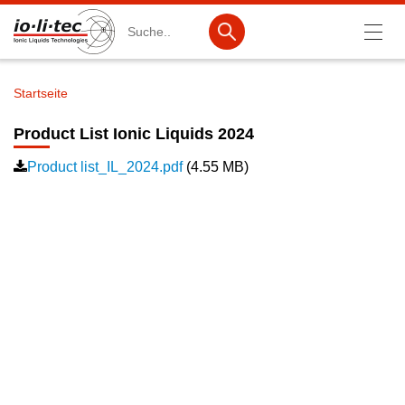
Suche
Startseite
Pfadnavigation
Produkte
Product List Ionic Liquids 2024
Produktsuche
Product list_IL_2024.pdf
(4.55 MB)
Katalog-Produkte
Produktlisten
Ionische Flüssigkeiten
Batteriematerialien
Nanotech & Coatings
3M Products & IoLiTherm
F&E-Dienstleistungen