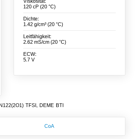
Viskosität:
120 cP (20 °C)
Dichte:
1.42 g/cm³ (20 °C)
Leitfähigkeit:
2.62 mS/cm (20 °C)
ECW:
5.7 V
 N122(2O1) TFSI, DEME BTI
CoA