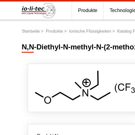
Produkte
Technologi
Startseite
Produkte
Ionische Flüssigkeiten
Katalog 
Pfadnavigation
N,N-Diethyl-N-methyl-N-(2-metho