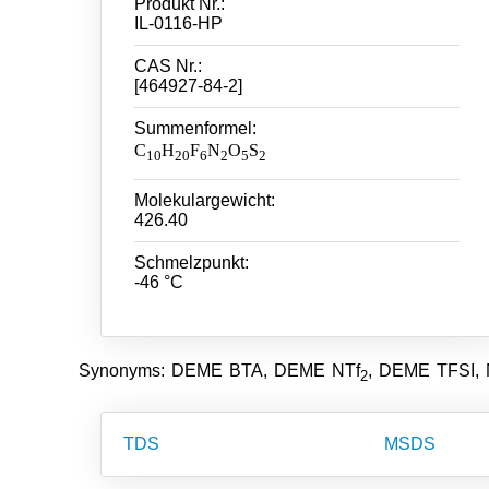
Produkt Nr.:
IL-0116-HP
CAS Nr.:
[464927-84-2]
Summenformel:
C
H
F
N
O
S
10
20
6
2
5
2
Molekulargewicht:
426.40
Schmelzpunkt:
-46 °C
Synonyms: DEME BTA, DEME NTf
, DEME TFSI,
2
TDS
MSDS