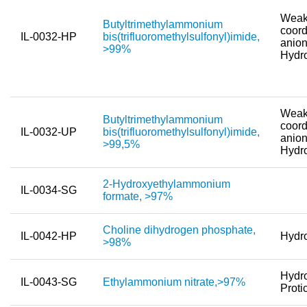
Weak
Butyltrimethylammonium
Nanotech & Coatings
coord
IL-0032-HP
bis(trifluoromethylsulfonyl)imide,
anion
>99%
3M Products & IoLiTherm
Hydr
F&E-Dienstleistungen
Neue Produkte
Weak
Butyltrimethylammonium
coord
Produkthighlights
IL-0032-UP
bis(trifluoromethylsulfonyl)imide,
anion
>99,5%
Hydr
Technologie
2-Hydroxyethylammonium
Ionische Flüssigkeiten
IL-0034-SG
formate, >97%
Funktionsfluide & Additive
Choline dihydrogen phosphate,
IL-0042-HP
Hydro
Elektrolyte
>98%
Lösungsmittel
Hydro
IL-0043-SG
Ethylammonium nitrate,>97%
Proti
Reagenzien für die Analytik