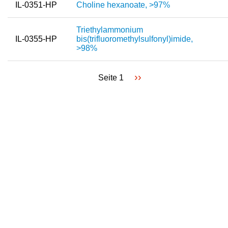
IL-0351-HP
Choline hexanoate, >97%
Triethylammonium
IL-0355-HP
bis(trifluoromethylsulfonyl)imide,
>98%
Nächste
››
Seite 1
Seitennummerierung
Seite