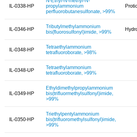
N-Ethyl-N-methyl-N-
IL-0338-HP
propylammonium
Proti
perfluorobutanesulfonate, >99%
Tributylmethylammonium
IL-0346-HP
Hydr
bis(fluorosulfonyl)imide, >99%
Tetraethylammonium
IL-0348-HP
tetrafluoroborate, >98%
Tetraethylammonium
IL-0348-UP
tetrafluoroborate, >99%
Ethyldimethylpropylammonium
IL-0349-HP
bis(trifluormethylsulfonyl)imide,
>99%
Triethylpentylammonium
IL-0350-HP
bis(trifluoromethylsulfonyl)imide,
>99%