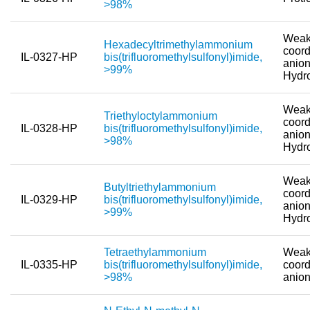
>98%
Weak
Hexadecyltrimethylammonium
coord
IL-0327-HP
bis(trifluoromethylsulfonyl)imide,
anion
>99%
Hydr
Weak
Triethyloctylammonium
coord
IL-0328-HP
bis(trifluoromethylsulfonyl)imide,
anion
>98%
Hydr
Weak
Butyltriethylammonium
coord
IL-0329-HP
bis(trifluoromethylsulfonyl)imide,
anion
>99%
Hydr
Tetraethylammonium
Weak
IL-0335-HP
bis(trifluoromethylsulfonyl)imide,
coord
>98%
anio