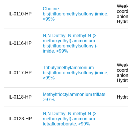
Toxizität von ionischen Flüssigkeiten
Weak
Choline
coord
IL-0110-HP
bis(trifluoromethylsulfonyl)imide,
Über Uns
anion
>99%
Hydr
Unternehmen
N,N-Diethyl-N-methyl-N-(2-
Team
methoxyethyl) ammonium
IL-0116-HP
bis(trifluoromethylsulfonyl)-
Investor Relations
imide, >99%
Karriere
Weak
Tributylmethylammonium
coord
Kontakt
IL-0117-HP
bis(trifluoromethylsulfonyl)imide,
anion
>99%
Hydr
Methyltrioctylammonium triflate,
IL-0118-HP
Hydr
>97%
N,N-Diethyl-N-methyl-N-(2-
IL-0123-HP
methoxyethyl) ammonium
tetrafluoroborate, >99%