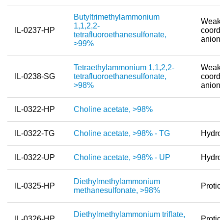
Butyltrimethylammonium
Weak
1,1,2,2-
IL-0237-HP
coord
tetrafluoroethanesulfonate,
anio
>99%
Tetraethylammonium 1,1,2,2-
Weak
IL-0238-SG
tetrafluoroethanesulfonate,
coord
>98%
anio
IL-0322-HP
Choline acetate, >98%
IL-0322-TG
Choline acetate, >98% - TG
Hydro
IL-0322-UP
Choline acetate, >98% - UP
Hydro
Diethylmethylammonium
IL-0325-HP
Proti
methanesulfonate, >98%
Diethylmethylammonium triflate,
IL-0326-HP
Proti