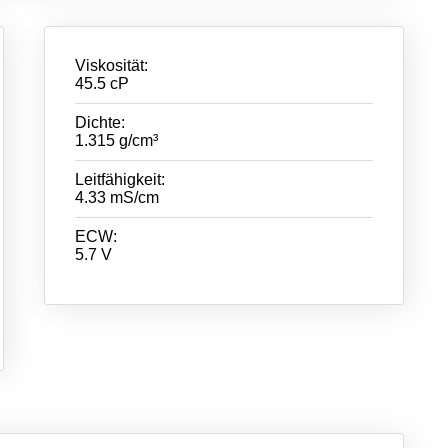
Viskosität:
45.5 cP
Dichte:
1.315 g/cm³
Leitfähigkeit:
4.33 mS/cm
ECW:
5.7 V