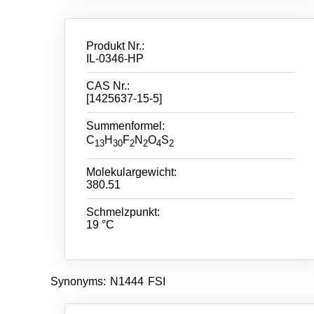
Produkt Nr.:
IL-0346-HP
CAS Nr.:
[1425637-15-5]
Summenformel:
C
H
F
N
O
S
13
30
2
2
4
2
Molekulargewicht:
380.51
Schmelzpunkt:
19 °C
Synonyms: N1444 FSI