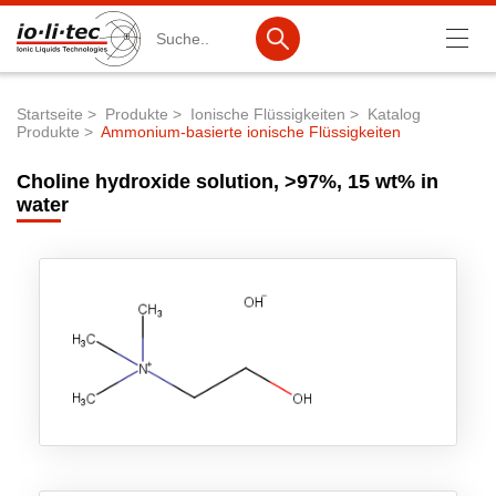
Suche
Startseite
Produkte
Ionische Flüssigkeiten
Katalog
Produkte
Ammonium-basierte ionische Flüssigkeiten
Pfadnavigation
Produkte
Choline hydroxide solution, >97%, 15 wt% in
Produktsuche
water
Katalog-Produkte
Produktlisten
Ionische Flüssigkeiten
Batteriematerialien
Nanotech & Coatings
3M Products & IoLiTherm
F&E-Dienstleistungen