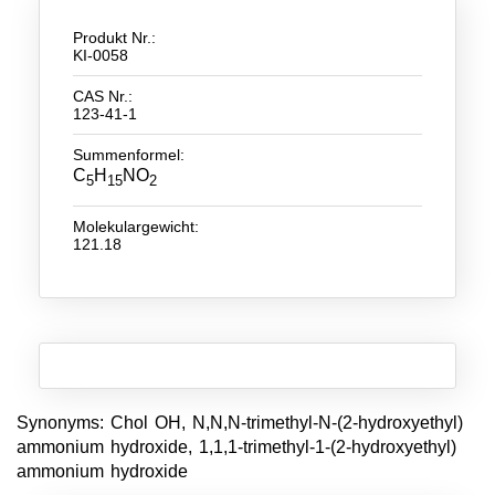
Produkt Nr.:
Neue Produkte
KI-0058
Produkthighlights
CAS Nr.:
123-41-1
Technologie
Summenformel:
Ionische Flüssigkeiten
C
H
NO
5
15
2
Funktionsfluide & Additive
Molekulargewicht:
121.18
Elektrolyte
Lösungsmittel
Reagenzien für die Analytik
Toxizität von ionischen Flüssigkeiten
Synonyms: Chol OH, N,N,N-trimethyl-N-(2-hydroxyethyl)
Über Uns
ammonium hydroxide, 1,1,1-trimethyl-1-(2-hydroxyethyl)
ammonium hydroxide
Unternehmen